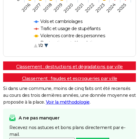
2018
2023
2019
2024
2020
2025
2016
2021
2017
2022
Vols et cambriolages
Trafic et usage de stupéfiants
Violences contre des personnes
Destructions et dégradations
1/2
Escroqueries et fraudes
Classement : destructions et dégradations par ville
Classement : fraudes et escroqueries par ville
Si dans une commune, moins de cinq faits ont été recensés
au cours des trois dernières années, une donnée moyenne est
proposée à la place.
Voir la méthodologie
.
A ne pas manquer
Recevez nos astuces et bons plans directement par e-
mail.