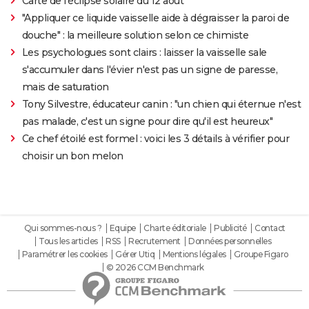
Carte de l'éclipse solaire du 12 août
"Appliquer ce liquide vaisselle aide à dégraisser la paroi de
douche" : la meilleure solution selon ce chimiste
Les psychologues sont clairs : laisser la vaisselle sale
s'accumuler dans l'évier n'est pas un signe de paresse,
mais de saturation
Tony Silvestre, éducateur canin : "un chien qui éternue n'est
pas malade, c'est un signe pour dire qu'il est heureux"
Ce chef étoilé est formel : voici les 3 détails à vérifier pour
choisir un bon melon
Qui sommes-nous ?
Equipe
Charte éditoriale
Publicité
Contact
Tous les articles
RSS
Recrutement
Données personnelles
Paramétrer les cookies
Gérer Utiq
Mentions légales
Groupe Figaro
© 2026 CCM Benchmark