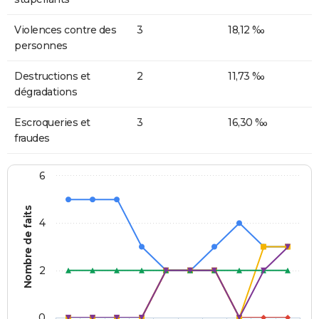
Violences contre des
3
18,12 ‰
personnes
Destructions et
2
11,73 ‰
dégradations
Escroqueries et
3
16,30 ‰
fraudes
6
Nombre de faits
4
2
0