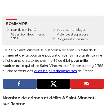
City break
Voyage de noces
Climat
Destinations
Voyage nature
Forum
+
PHOTO
GUIDES D'ACHAT
SOMMAIRE
BONS PLANS
Taux de criminalité
Vols et cambriolages
CARTE DE VOEUX
Répartition des crimes et
Violences et agressions
délits
Drogues et stupéfiants
Carte Bonne année
Carte Pâques
Carte de Noël
Carte Saint-Valentin
Carte d'anniversaire
DICTIONNAIRE
En 2025, Saint-Vincent-sur-Jabron a recensé un total de
11
Biographies
Expressions
Dictionnaire
Citations
Proverbes
PROGRAMME TV
crimes et délits
pour une population de 167 habitants. La ville
affiche ainsi un taux de criminalité de
63,8 pour mille
COPAINS D'AVANT
habitants
, ce qui place Saint-Vincent-sur-Jabron au rang 2 788
du classement des
villes les plus dangereuses
de France.
Se connecter
Collèges
Universités
Service militaire
S'inscrire
Lycées
Primaires
Entreprises
Avis de recherche
AVIS DE DÉCÈS
FORUM
Lifestyle
Sport
Television
Cinema
Bricolage
Culture
Auto
Voyage
Nombre de crimes et délits à Saint-Vincent-
sur-Jabron