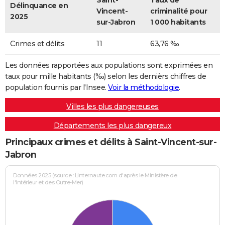
Saint-
Taux de
Délinquance en
Vincent-
criminalité pour
2025
sur-Jabron
1 000 habitants
Crimes et délits
11
63,76 ‰
Les données rapportées aux populations sont exprimées en
taux pour mille habitants (‰) selon les dernièrs chiffres de
population fournis par l'Insee.
Voir la méthodologie
.
Villes les plus dangereuses
Départements les plus dangereux
Principaux crimes et délits à Saint-Vincent-sur-
Jabron
Données 2025 (source : Linternaute.com d'après le Ministère de
l'Intérieur et des Outre-Mer)