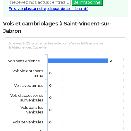
Je m'abonne
En savoir plus sur notre politique de confidentialité
Vols et cambriolages à Saint-Vincent-sur-
Jabron
Données 2025 (source : Linternaute.com d'après le Ministère de
l'Intérieur et des Outre-Mer)
Vols sans violence …
2
Vols violents sans
0
arme
Vols avec armes
0
Vols d'accessoires
0
sur véhicules
Vols dans les
0
véhicules
Vols de véhicules
0