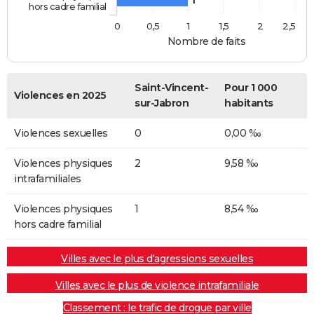
1
hors cadre familial
0
0,5
1
1,5
2
2,5
Nombre de faits
Saint-Vincent-
Pour 1 000
Violences en 2025
sur-Jabron
habitants
Violences sexuelles
0
0,00 ‰
Violences physiques
2
9,58 ‰
intrafamiliales
Violences physiques
1
8,54 ‰
hors cadre familial
Villes avec le plus d'agressions sexuelles
Villes avec le plus de violence intrafamiliale
Classement : le trafic de drogue par ville