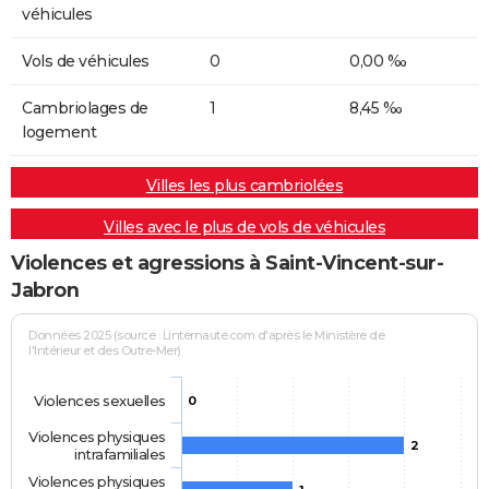
véhicules
Vols de véhicules
0
0,00 ‰
Cambriolages de
1
8,45 ‰
logement
Villes les plus cambriolées
Villes avec le plus de vols de véhicules
Violences et agressions à Saint-Vincent-sur-
Jabron
Données 2025 (source : Linternaute.com d'après le Ministère de
l'Intérieur et des Outre-Mer)
Violences sexuelles
0
Violences physiques
2
intrafamiliales
Violences physiques