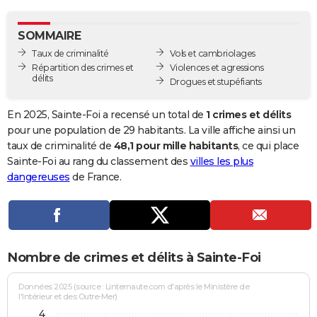
City break
Voyage de noces
Climat
Destinations
Voyage nature
Forum
+
PHOTO
SOMMAIRE
GUIDES D'ACHAT
Taux de criminalité
Vols et cambriolages
Répartition des crimes et
Violences et agressions
BONS PLANS
délits
Drogues et stupéfiants
CARTE DE VOEUX
En 2025, Sainte-Foi a recensé un total de
1 crimes et délits
Carte Bonne année
Carte Pâques
Carte de Noël
Carte Saint-Valentin
Carte d'anniversaire
pour une population de 29 habitants. La ville affiche ainsi un
DICTIONNAIRE
taux de criminalité de
48,1 pour mille habitants
, ce qui place
Biographies
Expressions
Dictionnaire
Citations
Proverbes
Sainte-Foi au rang du classement des
villes les plus
PROGRAMME TV
dangereuses
de France.
COPAINS D'AVANT
Se connecter
Collèges
Universités
Service militaire
S'inscrire
Lycées
Primaires
Entreprises
Avis de recherche
AVIS DE DÉCÈS
FORUM
Nombre de crimes et délits à Sainte-Foi
Lifestyle
Sport
Television
Cinema
Bricolage
Culture
Auto
Voyage
Données 2025 (source : Linternaute.com d'après le Ministère de
l'Intérieur et des Outre-Mer)
4