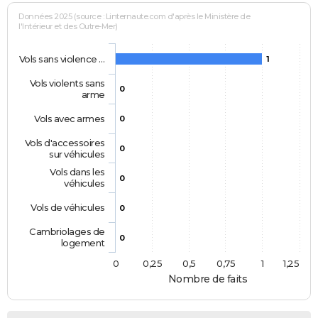
Données 2025 (source : Linternaute.com d'après le Ministère de
l'Intérieur et des Outre-Mer)
Vols sans violence …
1
Vols violents sans
0
arme
Vols avec armes
0
Vols d'accessoires
0
sur véhicules
Vols dans les
0
véhicules
Vols de véhicules
0
Cambriolages de
0
logement
0
0,25
0,5
0,75
1
1,25
Nombre de faits