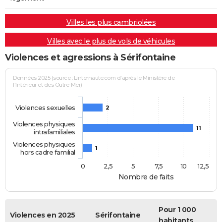
Villes les plus cambriolées
Villes avec le plus de vols de véhicules
Violences et agressions à Sérifontaine
Données 2025 (source : Linternaute.com d'après le Ministère de
l'Intérieur et des Outre-Mer)
Violences sexuelles
2
Violences physiques
11
intrafamiliales
Violences physiques
1
hors cadre familial
0
2,5
5
7,5
10
12,5
Nombre de faits
Pour 1 000
Violences en 2025
Sérifontaine
habitants