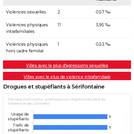
Violences sexuelles
2
0,57 ‰
Violences physiques
11
3,95 ‰
intrafamiliales
Violences physiques
1
0,53 ‰
hors cadre familial
Villes avec le plus d'agressions sexuelles
Villes avec le plus de violence intrafamiliale
Drogues et stupéfiants à Sérifontaine
Données 2025 (source : Linternaute.com d'après le Ministère de
l'Intérieur et des Outre-Mer)
Usage de
1
stupéfiants
Trafic de
1
stupéfiants