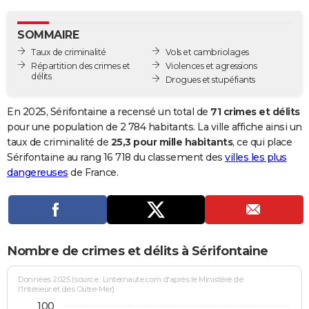
City break
Voyage de noces
Climat
Destinations
Voyage nature
Forum
+
PHOTO
SOMMAIRE
GUIDES D'ACHAT
Taux de criminalité
Vols et cambriolages
Répartition des crimes et
Violences et agressions
BONS PLANS
délits
Drogues et stupéfiants
CARTE DE VOEUX
En 2025, Sérifontaine a recensé un total de
71 crimes et délits
Carte Bonne année
Carte Pâques
Carte de Noël
Carte Saint-Valentin
Carte d'anniversaire
pour une population de 2 784 habitants. La ville affiche ainsi un
DICTIONNAIRE
taux de criminalité de
25,3 pour mille habitants
, ce qui place
Biographies
Expressions
Dictionnaire
Citations
Proverbes
Sérifontaine au rang 16 718 du classement des
villes les plus
PROGRAMME TV
dangereuses
de France.
COPAINS D'AVANT
Se connecter
Collèges
Universités
Service militaire
S'inscrire
Lycées
Primaires
Entreprises
Avis de recherche
AVIS DE DÉCÈS
FORUM
Nombre de crimes et délits à Sérifontaine
Lifestyle
Sport
Television
Cinema
Bricolage
Culture
Auto
Voyage
Données 2025 (source : Linternaute.com d'après le Ministère de
l'Intérieur et des Outre-Mer)
100