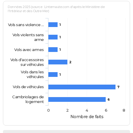
Données 2025 (source : Linternaute.com d'après le Ministère de
l'Intérieur et des Outre-Mer)
Vols sans violence …
1
Vols violents sans
1
arme
Vols avec armes
1
Vols d'accessoires
2
sur véhicules
Vols dans les
1
véhicules
Vols de véhicules
7
Cambriolages de
6
logement
0
2
4
6
8
Nombre de faits