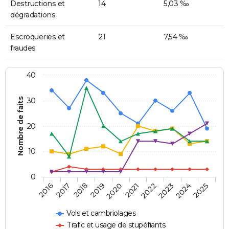
Destructions et
14
5,03 ‰
dégradations
Escroqueries et
21
7,54 ‰
fraudes
40
Nombre de faits
30
20
10
0
2018
2023
2017
2022
2016
2021
2020
2025
2019
2024
Vols et cambriolages
Trafic et usage de stupéfiants