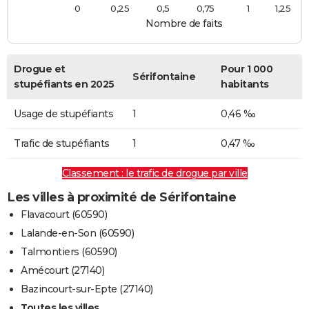
0
0,25
0,5
0,75
1
1,25
Nombre de faits
Drogue et
Pour 1 000
Sérifontaine
stupéfiants en 2025
habitants
Usage de stupéfiants
1
0,46 ‰
Trafic de stupéfiants
1
0,47 ‰
Classement : le trafic de drogue par ville
Les villes à proximité de Sérifontaine
Flavacourt (60590)
Lalande-en-Son (60590)
Talmontiers (60590)
Amécourt (27140)
Bazincourt-sur-Epte (27140)
Toutes les villes