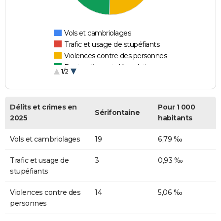
Vols et cambriolages
Trafic et usage de stupéfiants
Violences contre des personnes
Destructions et dégradations
1/2
Escroqueries et fraudes
Délits et crimes en
Pour 1 000
Sérifontaine
2025
habitants
Vols et cambriolages
19
6,79 ‰
Trafic et usage de
3
0,93 ‰
stupéfiants
Violences contre des
14
5,06 ‰
personnes