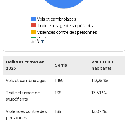
Vols et cambriolages
Trafic et usage de stupéfiants
Violences contre des personnes
Destructions et dégradations
1/2
Escroqueries et fraudes
Délits et crimes en
Pour 1 000
Serris
2025
habitants
Vols et cambriolages
1 159
112,25 ‰
Trafic et usage de
138
13,39 ‰
stupéfiants
Violences contre des
135
13,07 ‰
personnes