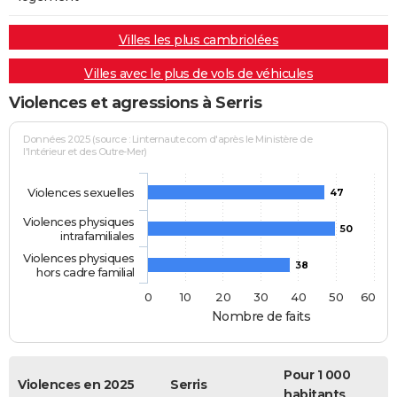
Villes les plus cambriolées
Villes avec le plus de vols de véhicules
Violences et agressions à Serris
Données 2025 (source : Linternaute.com d'après le Ministère de
l'Intérieur et des Outre-Mer)
Violences sexuelles
47
Violences physiques
50
intrafamiliales
Violences physiques
38
hors cadre familial
0
10
20
30
40
50
60
Nombre de faits
Pour 1 000
Violences en 2025
Serris
habitants