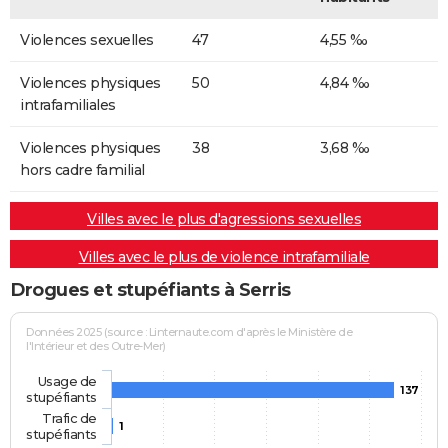
Violences sexuelles
47
4,55 ‰
Violences physiques
50
4,84 ‰
intrafamiliales
Violences physiques
38
3,68 ‰
hors cadre familial
Villes avec le plus d'agressions sexuelles
Villes avec le plus de violence intrafamiliale
Drogues et stupéfiants à Serris
Données 2025 (source : Linternaute.com d'après le Ministère de
l'Intérieur et des Outre-Mer)
Usage de
137
stupéfiants
Trafic de
1
stupéfiants