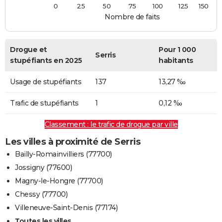
0
25
50
75
100
125
150
Nombre de faits
Drogue et
Pour 1 000
Serris
stupéfiants en 2025
habitants
Usage de stupéfiants
137
13,27 ‰
Trafic de stupéfiants
1
0,12 ‰
Classement : le trafic de drogue par ville
Les villes à proximité de Serris
Bailly-Romainvilliers (77700)
Jossigny (77600)
Magny-le-Hongre (77700)
Chessy (77700)
Villeneuve-Saint-Denis (77174)
Toutes les villes