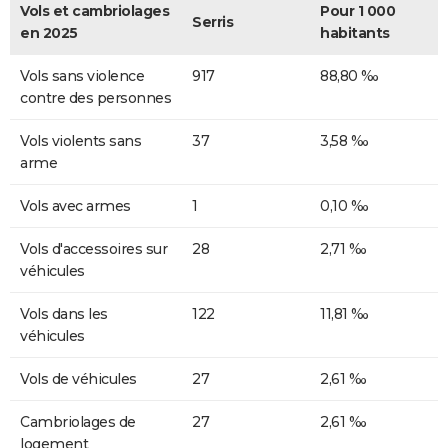
Vols et cambriolages
Pour 1 000
Serris
en 2025
habitants
Vols sans violence
917
88,80 ‰
contre des personnes
Vols violents sans
37
3,58 ‰
arme
Vols avec armes
1
0,10 ‰
Vols d'accessoires sur
28
2,71 ‰
véhicules
Vols dans les
122
11,81 ‰
véhicules
Vols de véhicules
27
2,61 ‰
Cambriolages de
27
2,61 ‰
logement