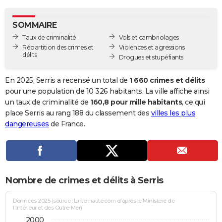
City break
Voyage de noces
Climat
Destinations
Voyage nature
Forum
+
PHOTO
SOMMAIRE
GUIDES D'ACHAT
Taux de criminalité
Vols et cambriolages
Répartition des crimes et
Violences et agressions
BONS PLANS
délits
Drogues et stupéfiants
CARTE DE VOEUX
En 2025, Serris a recensé un total de
1 660 crimes et délits
Carte Bonne année
Carte Pâques
Carte de Noël
Carte Saint-Valentin
Carte d'anniversaire
pour une population de 10 326 habitants. La ville affiche ainsi
DICTIONNAIRE
un taux de criminalité de
160,8 pour mille habitants
, ce qui
Biographies
Expressions
Dictionnaire
Citations
Proverbes
place Serris au rang 188 du classement des
villes les plus
PROGRAMME TV
dangereuses
de France.
COPAINS D'AVANT
Se connecter
Collèges
Universités
Service militaire
S'inscrire
Lycées
Primaires
Entreprises
Avis de recherche
AVIS DE DÉCÈS
FORUM
Nombre de crimes et délits à Serris
Lifestyle
Sport
Television
Cinema
Bricolage
Culture
Auto
Voyage
Données 2025 (source : Linternaute.com d'après le Ministère de
l'Intérieur et des Outre-Mer)
2000