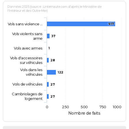
Données 2025 (source : Linternaute.com d'après le Ministère de
l'Intérieur et des Outre-Mer)
Vols sans violence …
917
Vols violents sans
37
arme
Vols avec armes
1
Vols d'accessoires
28
sur véhicules
Vols dans les
122
véhicules
Vols de véhicules
27
Cambriolages de
27
logement
0
250
500
750
1000
Nombre de faits