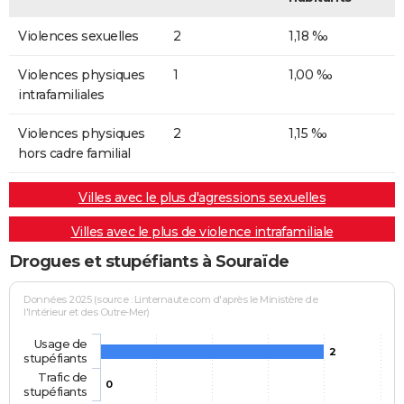
Violences sexuelles
2
1,18 ‰
Violences physiques
1
1,00 ‰
intrafamiliales
Violences physiques
2
1,15 ‰
hors cadre familial
Villes avec le plus d'agressions sexuelles
Villes avec le plus de violence intrafamiliale
Drogues et stupéfiants à Souraïde
Données 2025 (source : Linternaute.com d'après le Ministère de
l'Intérieur et des Outre-Mer)
Usage de
2
stupéfiants
Trafic de
0
stupéfiants