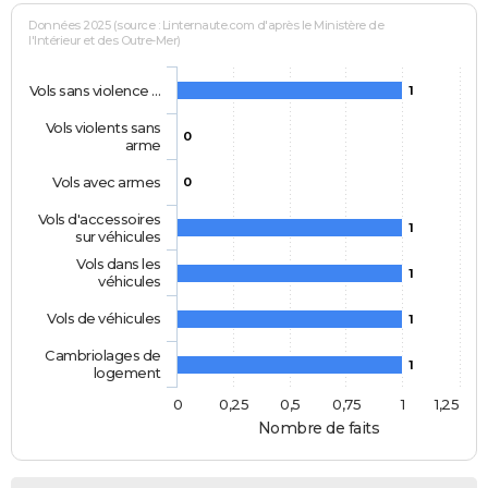
Données 2025 (source : Linternaute.com d'après le Ministère de
l'Intérieur et des Outre-Mer)
Vols sans violence …
1
Vols violents sans
0
arme
Vols avec armes
0
Vols d'accessoires
1
sur véhicules
Vols dans les
1
véhicules
Vols de véhicules
1
Cambriolages de
1
logement
0
0,25
0,5
0,75
1
1,25
Nombre de faits