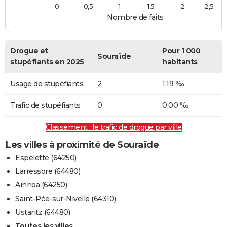
0
0,5
1
1,5
2
2,5
Nombre de faits
Drogue et
Pour 1 000
Souraïde
stupéfiants en 2025
habitants
Usage de stupéfiants
2
1,19 ‰
Trafic de stupéfiants
0
0,00 ‰
Classement : le trafic de drogue par ville
Les villes à proximité de Souraïde
Espelette (64250)
Larressore (64480)
Ainhoa (64250)
Saint-Pée-sur-Nivelle (64310)
Ustaritz (64480)
Toutes les villes