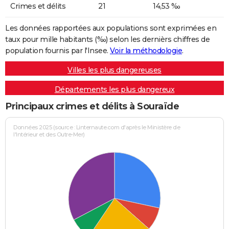
Crimes et délits
21
14,53 ‰
Les données rapportées aux populations sont exprimées en
taux pour mille habitants (‰) selon les dernièrs chiffres de
population fournis par l'Insee.
Voir la méthodologie
.
Villes les plus dangereuses
Départements les plus dangereux
Principaux crimes et délits à Souraïde
Données 2025 (source : Linternaute.com d'après le Ministère de
l'Intérieur et des Outre-Mer)