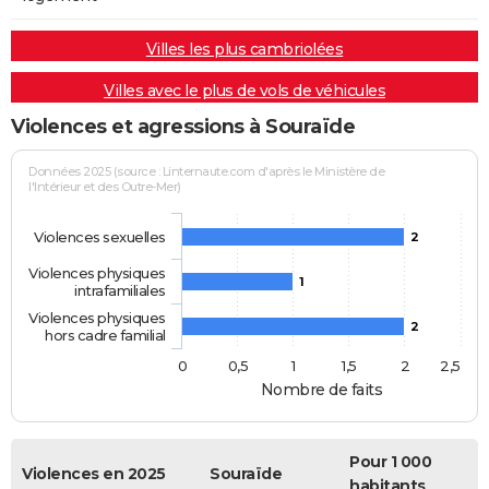
Villes les plus cambriolées
Villes avec le plus de vols de véhicules
Violences et agressions à Souraïde
Données 2025 (source : Linternaute.com d'après le Ministère de
l'Intérieur et des Outre-Mer)
Violences sexuelles
2
Violences physiques
1
intrafamiliales
Violences physiques
2
hors cadre familial
0
0,5
1
1,5
2
2,5
Nombre de faits
Pour 1 000
Violences en 2025
Souraïde
habitants