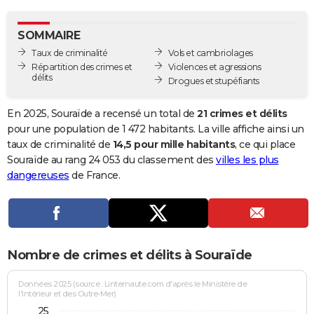
City break
Voyage de noces
Climat
Destinations
Voyage nature
Forum
+
PHOTO
SOMMAIRE
GUIDES D'ACHAT
Taux de criminalité
Vols et cambriolages
Répartition des crimes et
Violences et agressions
BONS PLANS
délits
Drogues et stupéfiants
CARTE DE VOEUX
En 2025, Souraïde a recensé un total de
21 crimes et délits
Carte Bonne année
Carte Pâques
Carte de Noël
Carte Saint-Valentin
Carte d'anniversaire
pour une population de 1 472 habitants. La ville affiche ainsi un
DICTIONNAIRE
taux de criminalité de
14,5 pour mille habitants
, ce qui place
Biographies
Expressions
Dictionnaire
Citations
Proverbes
Souraïde au rang 24 053 du classement des
villes les plus
PROGRAMME TV
dangereuses
de France.
COPAINS D'AVANT
Se connecter
Collèges
Universités
Service militaire
S'inscrire
Lycées
Primaires
Entreprises
Avis de recherche
AVIS DE DÉCÈS
FORUM
Nombre de crimes et délits à Souraïde
Lifestyle
Sport
Television
Cinema
Bricolage
Culture
Auto
Voyage
Données 2025 (source : Linternaute.com d'après le Ministère de
l'Intérieur et des Outre-Mer)
25