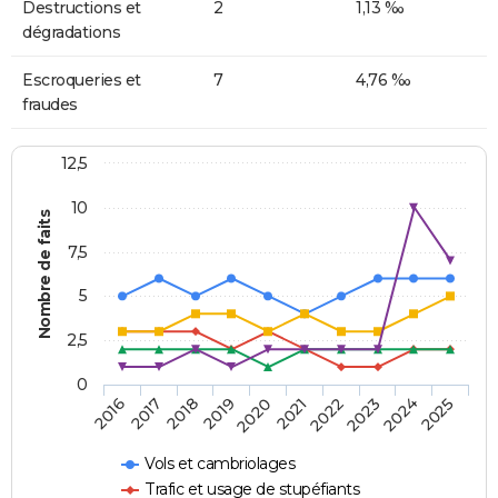
Destructions et
2
1,13 ‰
dégradations
Escroqueries et
7
4,76 ‰
fraudes
12,5
10
Nombre de faits
7,5
5
2,5
0
2018
2023
2019
2024
2020
2025
2016
2021
2017
2022
Vols et cambriolages
Trafic et usage de stupéfiants