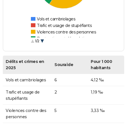
Vols et cambriolages
Trafic et usage de stupéfiants
Violences contre des personnes
Destructions et dégradations
1/2
Escroqueries et fraudes
Délits et crimes en
Pour 1 000
Souraïde
2025
habitants
Vols et cambriolages
6
4,12 ‰
Trafic et usage de
2
1,19 ‰
stupéfiants
Violences contre des
5
3,33 ‰
personnes