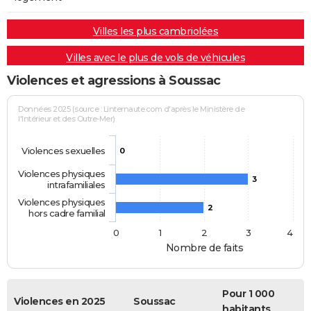
Villes les plus cambriolées
Villes avec le plus de vols de véhicules
Violences et agressions à Soussac
Données 2025 (source : Linternaute.com d'après le Ministère de
l'Intérieur et des Outre-Mer)
Violences sexuelles
0
Violences physiques
3
intrafamiliales
Violences physiques
2
hors cadre familial
0
1
2
3
4
Nombre de faits
Pour 1 000
Violences en 2025
Soussac
habitants