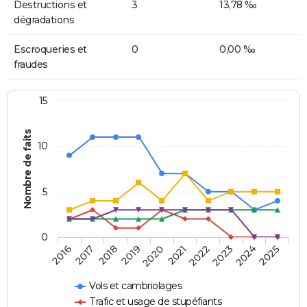
Destructions et
3
13,78 ‰
dégradations
Escroqueries et
0
0,00 ‰
fraudes
15
Nombre de faits
10
5
0
2018
2023
2017
2022
2016
2021
2020
2025
2019
2024
Vols et cambriolages
Trafic et usage de stupéfiants