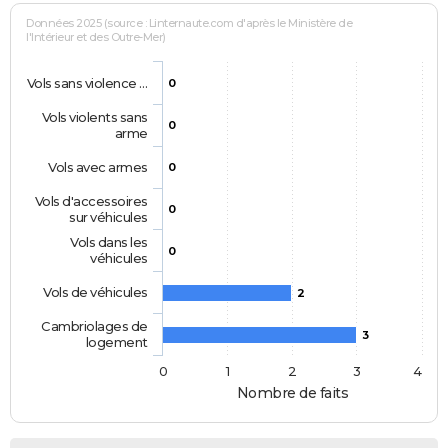
Données 2025 (source : Linternaute.com d'après le Ministère de
l'Intérieur et des Outre-Mer)
Vols sans violence …
0
Vols violents sans
0
arme
Vols avec armes
0
Vols d'accessoires
0
sur véhicules
Vols dans les
0
véhicules
Vols de véhicules
2
Cambriolages de
3
logement
0
1
2
3
4
Nombre de faits