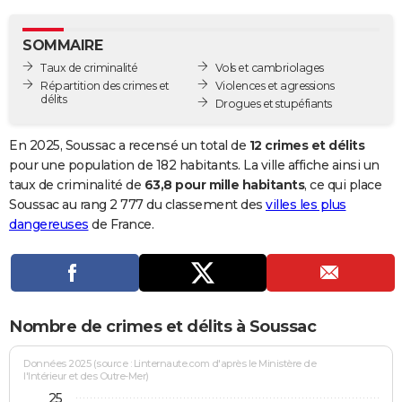
City break
Voyage de noces
Climat
Destinations
Voyage nature
Forum
+
PHOTO
SOMMAIRE
GUIDES D'ACHAT
Taux de criminalité
Vols et cambriolages
Répartition des crimes et
Violences et agressions
BONS PLANS
délits
Drogues et stupéfiants
CARTE DE VOEUX
En 2025, Soussac a recensé un total de
12 crimes et délits
Carte Bonne année
Carte Pâques
Carte de Noël
Carte Saint-Valentin
Carte d'anniversaire
pour une population de 182 habitants. La ville affiche ainsi un
DICTIONNAIRE
taux de criminalité de
63,8 pour mille habitants
, ce qui place
Biographies
Expressions
Dictionnaire
Citations
Proverbes
Soussac au rang 2 777 du classement des
villes les plus
PROGRAMME TV
dangereuses
de France.
COPAINS D'AVANT
Se connecter
Collèges
Universités
Service militaire
S'inscrire
Lycées
Primaires
Entreprises
Avis de recherche
AVIS DE DÉCÈS
FORUM
Nombre de crimes et délits à Soussac
Lifestyle
Sport
Television
Cinema
Bricolage
Culture
Auto
Voyage
Données 2025 (source : Linternaute.com d'après le Ministère de
l'Intérieur et des Outre-Mer)
25