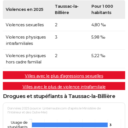
Taussac-la-
Pour 1 000
Violences en 2025
Billière
habitants
Violences sexuelles
2
4,80 ‰
Violences physiques
3
5,98 ‰
intrafamiliales
Violences physiques
2
5,22 ‰
hors cadre familial
Villes avec le plus d'agressions sexuelles
Villes avec le plus de violence intrafamiliale
Drogues et stupéfiants à Taussac-la-Billière
Données 2025 (source : Linternaute.com d'après le Ministère de
l'Intérieur et des Outre-Mer)
Usage de
3
stupéfiants