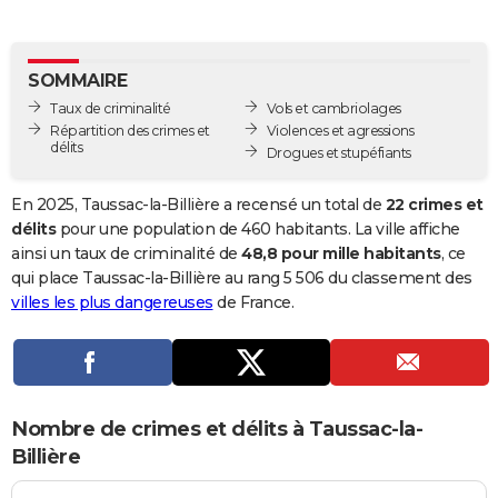
City break
Voyage de noces
Climat
Destinations
Voyage nature
Forum
+
PHOTO
GUIDES D'ACHAT
SOMMAIRE
Taux de criminalité
Vols et cambriolages
BONS PLANS
Répartition des crimes et
Violences et agressions
délits
Drogues et stupéfiants
CARTE DE VOEUX
Carte Bonne année
Carte Pâques
Carte de Noël
Carte Saint-Valentin
Carte d'anniversaire
En 2025, Taussac-la-Billière a recensé un total de
22 crimes et
DICTIONNAIRE
délits
pour une population de 460 habitants. La ville affiche
Biographies
Expressions
Dictionnaire
Citations
Proverbes
ainsi un taux de criminalité de
48,8 pour mille habitants
, ce
PROGRAMME TV
qui place Taussac-la-Billière au rang 5 506 du classement des
COPAINS D'AVANT
villes les plus dangereuses
de France.
Se connecter
Collèges
Universités
Service militaire
S'inscrire
Lycées
Primaires
Entreprises
Avis de recherche
AVIS DE DÉCÈS
FORUM
Nombre de crimes et délits à Taussac-la-
Lifestyle
Sport
Television
Cinema
Bricolage
Culture
Auto
Voyage
Billière