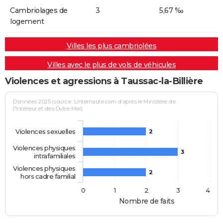
Cambriolages de
3
5,67 ‰
logement
Villes les plus cambriolées
Villes avec le plus de vols de véhicules
Violences et agressions à Taussac-la-Billière
Données 2025 (source : Linternaute.com d'après le Ministère de
l'Intérieur et des Outre-Mer)
Violences sexuelles
2
Violences physiques
3
intrafamiliales
Violences physiques
2
hors cadre familial
0
1
2
3
4
Nombre de faits