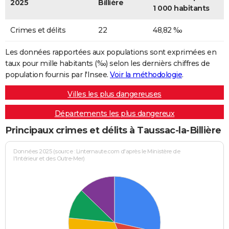
2025
Billière
1 000 habitants
Crimes et délits
22
48,82 ‰
Les données rapportées aux populations sont exprimées en
taux pour mille habitants (‰) selon les dernièrs chiffres de
population fournis par l'Insee.
Voir la méthodologie
.
Villes les plus dangereuses
Départements les plus dangereux
Principaux crimes et délits à Taussac-la-Billière
Données 2025 (source : Linternaute.com d'après le Ministère de
l'Intérieur et des Outre-Mer)