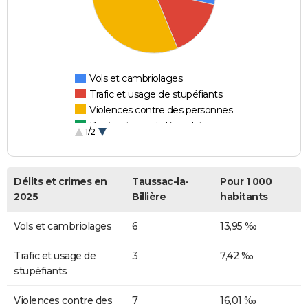
Vols et cambriolages
Trafic et usage de stupéfiants
Violences contre des personnes
Destructions et dégradations
1/2
Escroqueries et fraudes
Délits et crimes en
Taussac-la-
Pour 1 000
2025
Billière
habitants
Vols et cambriolages
6
13,95 ‰
Trafic et usage de
3
7,42 ‰
stupéfiants
Violences contre des
7
16,01 ‰