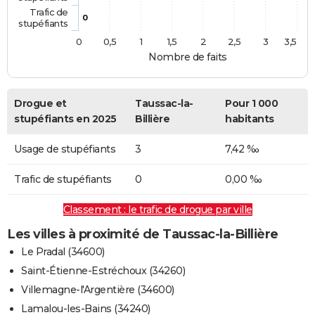
Trafic de
0
stupéfiants
0
0,5
1
1,5
2
2,5
3
3,5
Nombre de faits
Drogue et
Taussac-la-
Pour 1 000
stupéfiants en 2025
Billière
habitants
Usage de stupéfiants
3
7,42 ‰
Trafic de stupéfiants
0
0,00 ‰
Classement : le trafic de drogue par ville
Les villes à proximité de Taussac-la-Billière
Le Pradal (34600)
Saint-Étienne-Estréchoux (34260)
Villemagne-l'Argentière (34600)
Lamalou-les-Bains (34240)