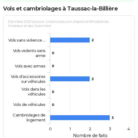
Vols et cambriolages à Taussac-la-Billière
Données 2025 (source : Linternaute.com d'après le Ministère de
l'Intérieur et des Outre-Mer)
Vols sans violence …
2
Vols violents sans
0
arme
Vols avec armes
0
Vols d'accessoires
2
sur véhicules
Vols dans les
0
véhicules
Vols de véhicules
0
Cambriolages de
3
logement
0
1
2
3
4
Nombre de faits