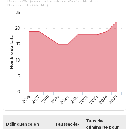
Données 2025 (source : Linternaute.com d'après le Ministère de
l'Intérieur et des Outre-Mer)
25
20
Nombre de faits
15
10
5
0
2018
2023
2017
2022
2016
2021
2020
2025
2019
2024
Taux de
Délinquance en
Taussac-la-
criminalité pour