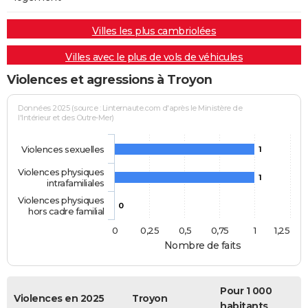
Villes les plus cambriolées
Villes avec le plus de vols de véhicules
Violences et agressions à Troyon
Données 2025 (source : Linternaute.com d'après le Ministère de
l'Intérieur et des Outre-Mer)
Violences sexuelles
1
Violences physiques
1
intrafamiliales
Violences physiques
0
hors cadre familial
0
0,25
0,5
0,75
1
1,25
Nombre de faits
Pour 1 000
Violences en 2025
Troyon
habitants