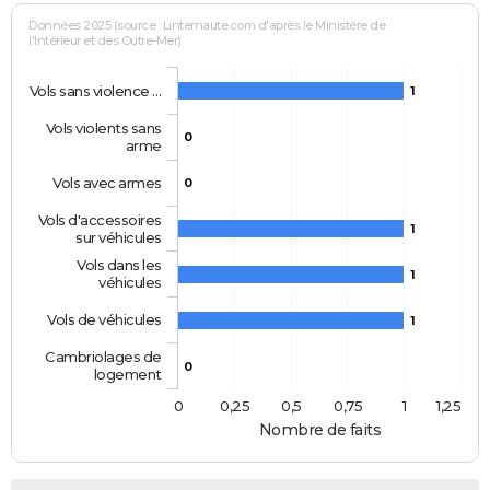
Données 2025 (source : Linternaute.com d'après le Ministère de
l'Intérieur et des Outre-Mer)
Vols sans violence …
1
Vols violents sans
0
arme
Vols avec armes
0
Vols d'accessoires
1
sur véhicules
Vols dans les
1
véhicules
Vols de véhicules
1
Cambriolages de
0
logement
0
0,25
0,5
0,75
1
1,25
Nombre de faits