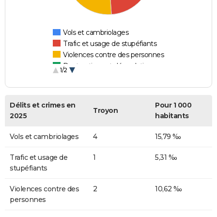
Vols et cambriolages
Trafic et usage de stupéfiants
Violences contre des personnes
Destructions et dégradations
1/2
Escroqueries et fraudes
Délits et crimes en
Pour 1 000
Troyon
2025
habitants
Vols et cambriolages
4
15,79 ‰
Trafic et usage de
1
5,31 ‰
stupéfiants
Violences contre des
2
10,62 ‰
personnes