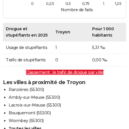
0
0,25
0,5
0,75
1
1,25
Nombre de faits
Drogue et
Pour 1 000
Troyon
stupéfiants en 2025
habitants
Usage de stupéfiants
1
5,31 ‰
Trafic de stupéfiants
0
0,00 ‰
Classement : le trafic de drogue par ville
Les villes à proximité de Troyon
Ranzières (55300)
Ambly-sur-Meuse (55300)
Lacroix-sur-Meuse (55300)
Bouquemont (55300)
Woimbey (55300)
Toutes les villes