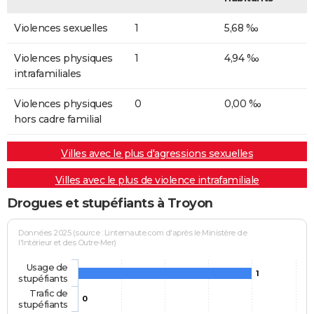
Violences sexuelles
1
5,68 ‰
Violences physiques
1
4,94 ‰
intrafamiliales
Violences physiques
0
0,00 ‰
hors cadre familial
Villes avec le plus d'agressions sexuelles
Villes avec le plus de violence intrafamiliale
Drogues et stupéfiants à Troyon
Données 2025 (source : Linternaute.com d'après le Ministère de
l'Intérieur et des Outre-Mer)
Usage de
1
stupéfiants
Trafic de
0
stupéfiants