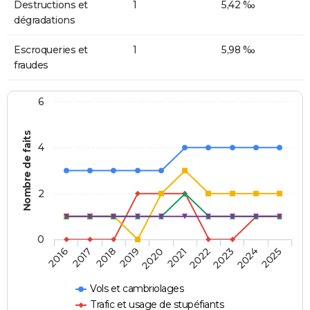
Destructions et
1
5,42 ‰
dégradations
Escroqueries et
1
5,98 ‰
fraudes
6
Nombre de faits
4
2
0
2018
2023
2019
2024
2020
2025
2016
2021
2017
2022
Vols et cambriolages
Trafic et usage de stupéfiants