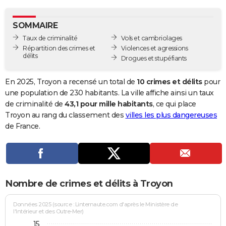
City break
Voyage de noces
Climat
Destinations
Voyage nature
Forum
+
PHOTO
SOMMAIRE
GUIDES D'ACHAT
Taux de criminalité
Vols et cambriolages
Répartition des crimes et
Violences et agressions
BONS PLANS
délits
Drogues et stupéfiants
CARTE DE VOEUX
En 2025, Troyon a recensé un total de
10 crimes et délits
pour
Carte Bonne année
Carte Pâques
Carte de Noël
Carte Saint-Valentin
Carte d'anniversaire
une population de 230 habitants. La ville affiche ainsi un taux
DICTIONNAIRE
de criminalité de
43,1 pour mille habitants
, ce qui place
Biographies
Expressions
Dictionnaire
Citations
Proverbes
Troyon au rang du classement des
villes les plus dangereuses
PROGRAMME TV
de France.
COPAINS D'AVANT
Se connecter
Collèges
Universités
Service militaire
S'inscrire
Lycées
Primaires
Entreprises
Avis de recherche
AVIS DE DÉCÈS
FORUM
Nombre de crimes et délits à Troyon
Lifestyle
Sport
Television
Cinema
Bricolage
Culture
Auto
Voyage
Données 2025 (source : Linternaute.com d'après le Ministère de
l'Intérieur et des Outre-Mer)
15