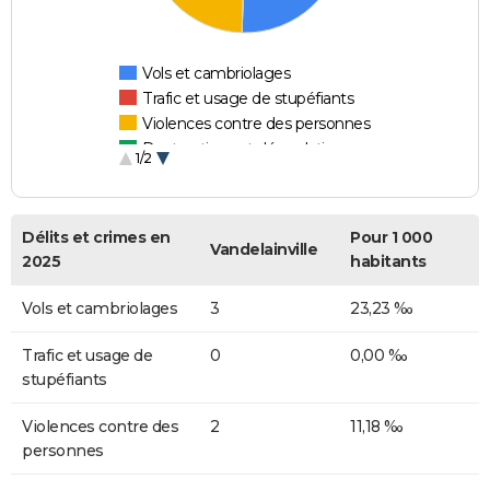
Vols et cambriolages
Trafic et usage de stupéfiants
Violences contre des personnes
Destructions et dégradations
1/2
Escroqueries et fraudes
Délits et crimes en
Pour 1 000
Vandelainville
2025
habitants
Vols et cambriolages
3
23,23 ‰
Trafic et usage de
0
0,00 ‰
stupéfiants
Violences contre des
2
11,18 ‰
personnes