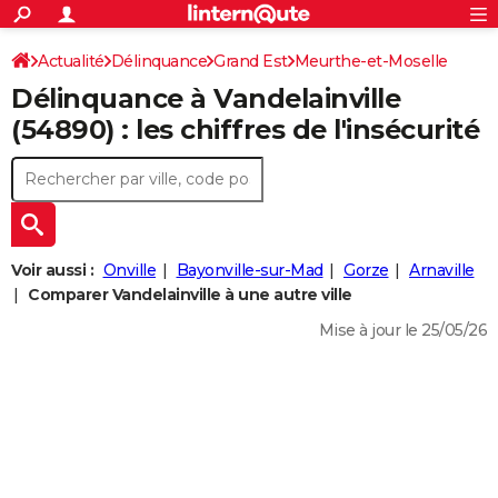
ACTUALITÉS
Connexion
S'inscrire
Actualité
Délinquance
Grand Est
Meurthe-et-Moselle
Rechercher
Société
Education
Villes
Politique
Faits Divers
Monde
+
SPORT
Délinquance à
Vandelainville
Vandelainville
Football
Cyclisme
Forum
Coupe du monde 2026
Tennis
Rugby
CULTURE
(54890) : les chiffres de l'insécurité
TNT
Cinéma
Musique
Programme TV
Streaming
Sorties cinéma
+
FINANCE
Impôts
Immobilier
Banque
Crédit
Retraite
Epargne
Risques naturels par ville
Assurance
AUTO
Réserver un essai
Berlines
Forum auto
Essais
Citadines
SUV
+
HIGH-TECH
Voir aussi :
Onville
Bayonville-sur-Mad
Gorze
Arnaville
Meilleur smartphone
Ordinateurs
Guide high-tech
Mobiles
Internet
Jeux vidéo
+
Comparer Vandelainville à une autre ville
BRICOLAGE
Mise à jour le 25/05/26
Aménagement intérieur
Cuisine
Jardinage
+
Forum
Extérieur
Salle de bains
Rangement
WEEK-END
Escapades
Expositions
Week-end nature
Guides de France
Patrimoine
Musées
+
LIFESTYLE
Bien-être
Mode
+
Art de vivre
Loisirs
Modes de vie
SANTE
Guide de la santé
Médicaments
+
Alimentation
Maladies
Sommeil
VOYAGE