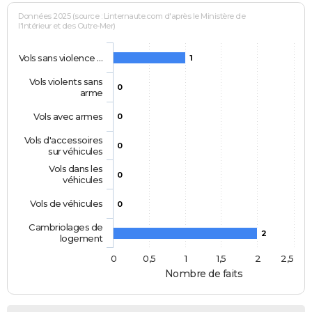
Données 2025 (source : Linternaute.com d'après le Ministère de
l'Intérieur et des Outre-Mer)
Vols sans violence …
1
Vols violents sans
0
arme
Vols avec armes
0
Vols d'accessoires
0
sur véhicules
Vols dans les
0
véhicules
Vols de véhicules
0
Cambriolages de
2
logement
0
0,5
1
1,5
2
2,5
Nombre de faits