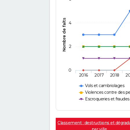
Nombre de faits
4
2
0
2016
2017
2018
2
Vols et cambriolages
Violences contre des p
Escroqueries et fraudes
Classement : destructions et dégrad
par ville