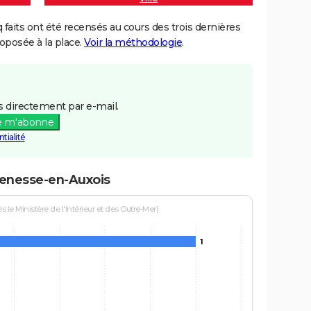
aits ont été recensés au cours des trois dernières
posée à la place.
Voir la méthodologie
.
 directement par e-mail.
e m'abonne
tialité
denesse-en-Auxois
le Ministère de l'Intérieur et des Outre-Mer)
1