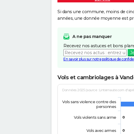
Si dans une commune, moins de cinq f
années, une donnée moyenne est pro
A ne pas manquer
Recevez nos astuces et bons plans
J
En savoir plus sur notre politique de confiden
Vols et cambriolages à Van
Données 2025 (source : Linternaute.com d'après 
Vols sans violence contre des
personnes
Vols violents sans arme
0
Vols avec armes
0