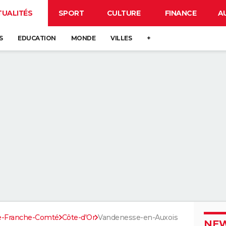
TUALITÉS
SPORT
CULTURE
FINANCE
A
S
EDUCATION
MONDE
VILLES
+
e-Franche-Comté
Côte-d'Or
Vandenesse-en-Auxois
NEW