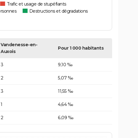
Trafic et usage de stupéfiants
ersonnes
Destructions et dégradations
Vandenesse-en-
Pour 1 000 habitants
Auxois
3
9,10 ‰
2
5,07 ‰
3
11,55 ‰
1
4,64 ‰
2
6,09 ‰