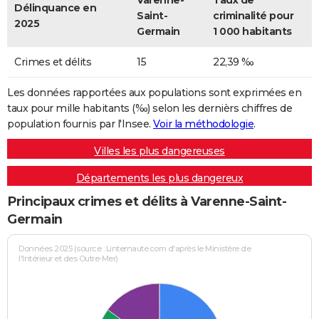
Varenne-
Taux de
Délinquance en
Saint-
criminalité pour
2025
Germain
1 000 habitants
Crimes et délits
15
22,39 ‰
Les données rapportées aux populations sont exprimées en
taux pour mille habitants (‰) selon les dernièrs chiffres de
population fournis par l'Insee.
Voir la méthodologie
.
Villes les plus dangereuses
Départements les plus dangereux
Principaux crimes et délits à Varenne-Saint-
Germain
Données 2025 (source : Linternaute.com d'après le Ministère de
l'Intérieur et des Outre-Mer)