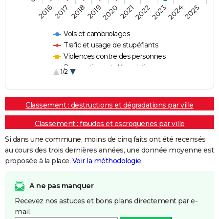
2018
2023
2020
2025
2017
2022
2019
2024
2016
2021
Vols et cambriolages
Trafic et usage de stupéfiants
Violences contre des personnes
Destructions et dégradations
1/2
Escroqueries et fraudes
Classement : destructions et dégradations par ville
Classement : fraudes et escroqueries par ville
Si dans une commune, moins de cinq faits ont été recensés
au cours des trois dernières années, une donnée moyenne est
proposée à la place.
Voir la méthodologie
.
A ne pas manquer
Recevez nos astuces et bons plans directement par e-
mail.