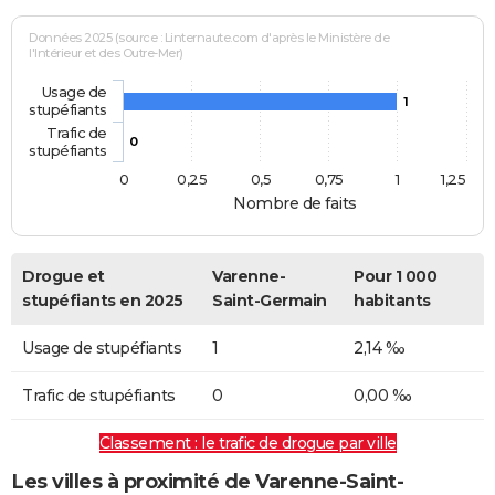
Données 2025 (source : Linternaute.com d'après le Ministère de
l'Intérieur et des Outre-Mer)
Usage de
1
stupéfiants
Trafic de
0
stupéfiants
0
0,25
0,5
0,75
1
1,25
Nombre de faits
Drogue et
Varenne-
Pour 1 000
stupéfiants en 2025
Saint-Germain
habitants
Usage de stupéfiants
1
2,14 ‰
Trafic de stupéfiants
0
0,00 ‰
Classement : le trafic de drogue par ville
Les villes à proximité de Varenne-Saint-