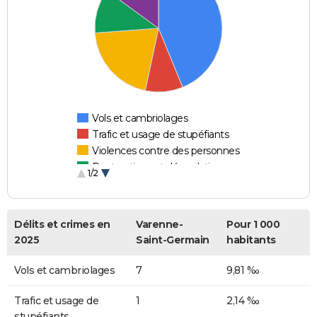
Vols et cambriolages
Trafic et usage de stupéfiants
Violences contre des personnes
Destructions et dégradations
1/2
Escroqueries et fraudes
Délits et crimes en
Varenne-
Pour 1 000
2025
Saint-Germain
habitants
Vols et cambriolages
7
9,81 ‰
Trafic et usage de
1
2,14 ‰
stupéfiants