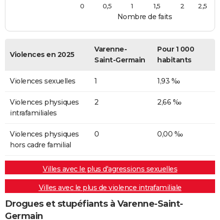
0
0,5
1
1,5
2
2,5
Nombre de faits
Varenne-
Pour 1 000
Violences en 2025
Saint-Germain
habitants
Violences sexuelles
1
1,93 ‰
Violences physiques
2
2,66 ‰
intrafamiliales
Violences physiques
0
0,00 ‰
hors cadre familial
Villes avec le plus d'agressions sexuelles
Villes avec le plus de violence intrafamiliale
Drogues et stupéfiants à Varenne-Saint-
Germain