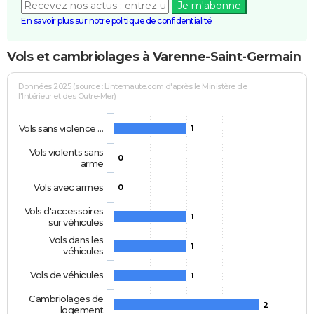
Je m'abonne
En savoir plus sur notre politique de confidentialité
Vols et cambriolages à Varenne-Saint-Germain
Données 2025 (source : Linternaute.com d'après le Ministère de
l'Intérieur et des Outre-Mer)
Vols sans violence …
1
Vols violents sans
0
arme
Vols avec armes
0
Vols d'accessoires
1
sur véhicules
Vols dans les
1
véhicules
Vols de véhicules
1
Cambriolages de
2
logement