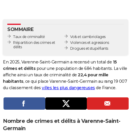
City break
Voyage de noces
Climat
Destinations
Voyage nature
Forum
+
PHOTO
GUIDES D'ACHAT
SOMMAIRE
BONS PLANS
Taux de criminalité
Vols et cambriolages
CARTE DE VOEUX
Répartition des crimes et
Violences et agressions
délits
Drogues et stupéfiants
Carte Bonne année
Carte Pâques
Carte de Noël
Carte Saint-Valentin
Carte d'anniversaire
DICTIONNAIRE
En 2025, Varenne-Saint-Germain a recensé un total de
15
Biographies
Expressions
Dictionnaire
Citations
Proverbes
PROGRAMME TV
crimes et délits
pour une population de 684 habitants. La ville
affiche ainsi un taux de criminalité de
22,4 pour mille
COPAINS D'AVANT
habitants
, ce qui place Varenne-Saint-Germain au rang 19 007
du classement des
villes les plus dangereuses
de France.
Se connecter
Collèges
Universités
Service militaire
S'inscrire
Lycées
Primaires
Entreprises
Avis de recherche
AVIS DE DÉCÈS
FORUM
Lifestyle
Sport
Television
Cinema
Bricolage
Culture
Auto
Voyage
Nombre de crimes et délits à Varenne-Saint-
Germain