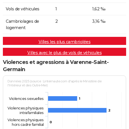
Vols de véhicules
1
1,62 ‰
Cambriolages de
2
3,16 ‰
logement
Villes les plus cambriolées
Villes avec le plus de vols de véhicules
Violences et agressions à Varenne-Saint-
Germain
Données 2025 (source : Linternaute.com d'après le Ministère de
l'Intérieur et des Outre-Mer)
Violences sexuelles
1
Violences physiques
2
intrafamiliales
Violences physiques
0
hors cadre familial