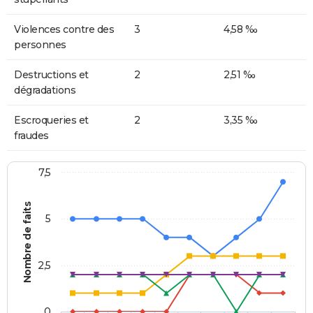
Violences contre des
3
4,58 ‰
personnes
Destructions et
2
2,51 ‰
dégradations
Escroqueries et
2
3,35 ‰
fraudes
7,5
Nombre de faits
5
2,5
0