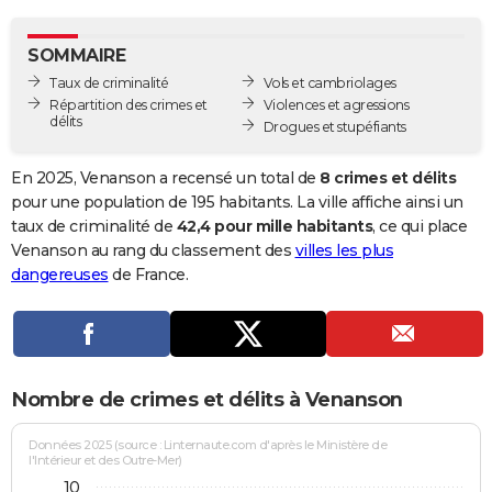
City break
Voyage de noces
Climat
Destinations
Voyage nature
Forum
+
PHOTO
SOMMAIRE
GUIDES D'ACHAT
Taux de criminalité
Vols et cambriolages
Répartition des crimes et
Violences et agressions
BONS PLANS
délits
Drogues et stupéfiants
CARTE DE VOEUX
En 2025, Venanson a recensé un total de
8 crimes et délits
Carte Bonne année
Carte Pâques
Carte de Noël
Carte Saint-Valentin
Carte d'anniversaire
pour une population de 195 habitants. La ville affiche ainsi un
DICTIONNAIRE
taux de criminalité de
42,4 pour mille habitants
, ce qui place
Biographies
Expressions
Dictionnaire
Citations
Proverbes
Venanson au rang du classement des
villes les plus
PROGRAMME TV
dangereuses
de France.
COPAINS D'AVANT
Se connecter
Collèges
Universités
Service militaire
S'inscrire
Lycées
Primaires
Entreprises
Avis de recherche
AVIS DE DÉCÈS
FORUM
Nombre de crimes et délits à Venanson
Lifestyle
Sport
Television
Cinema
Bricolage
Culture
Auto
Voyage
Données 2025 (source : Linternaute.com d'après le Ministère de
l'Intérieur et des Outre-Mer)
10