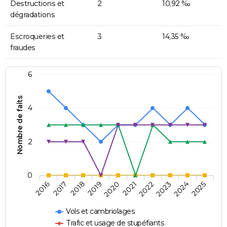
Destructions et
2
10,92 ‰
dégradations
Escroqueries et
3
14,35 ‰
fraudes
6
Nombre de faits
4
2
0
2018
2023
2019
2024
2020
2025
2016
2021
2017
2022
Vols et cambriolages
Trafic et usage de stupéfiants