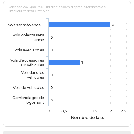
Données 2025 (source : Linternaute.com d'après le Ministère de
l'Intérieur et des Outre-Mer)
Vols sans violence …
2
Vols violents sans
0
arme
Vols avec armes
0
Vols d'accessoires
1
sur véhicules
Vols dans les
0
véhicules
Vols de véhicules
0
Cambriolages de
0
logement
0
0,5
1
1,5
2
2,5
Nombre de faits