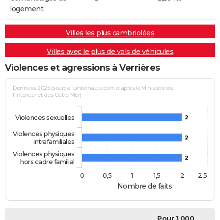
logement
Villes les plus cambriolées
Villes avec le plus de vols de véhicules
Violences et agressions à Verrières
Données 2025 (source : Linternaute.com d'après le Ministère de
l'Intérieur et des Outre-Mer)
Violences sexuelles
2
Violences physiques
2
intrafamiliales
Violences physiques
2
hors cadre familial
0
0,5
1
1,5
2
2,5
Nombre de faits
Pour 1 000