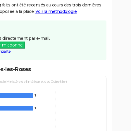
aits ont été recensés au cours des trois dernières
posée à la place.
Voir la méthodologie
.
 directement par e-mail.
e m'abonne
tialité
es-les-Roses
le Ministère de l'Intérieur et des Outre-Mer)
1
1