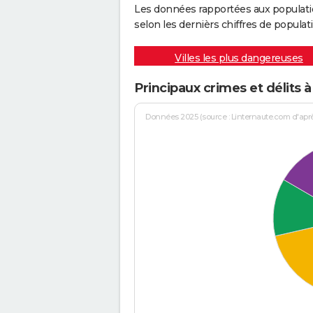
Les données rapportées aux populati
selon les dernièrs chiffres de populati
Villes les plus dangereuses
Principaux crimes et délits 
Données 2025 (source : Linternaute.com d'après 