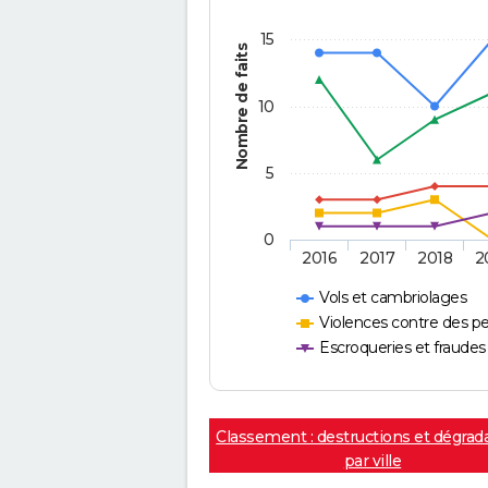
15
Nombre de faits
10
5
0
2016
2017
2018
2
Vols et cambriolages
Violences contre des p
Escroqueries et fraudes
Classement : destructions et dégrad
par ville