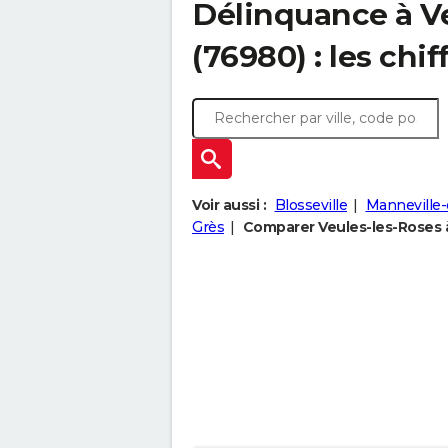
Délinquance à
V
(76980) : les chif
Voir aussi :
Blosseville
Manneville-
Grès
Comparer Veules-les-Roses à