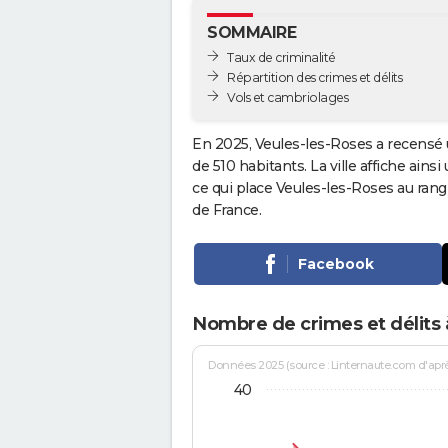
SOMMAIRE
Taux de criminalité
Répartition des crimes et délits
Vols et cambriolages
En 2025, Veules-les-Roses a recensé 
de 510 habitants. La ville affiche ains
ce qui place Veules-les-Roses au ran
de France.
Facebook
Nombre de crimes et délits 
Données 2025 (source : Linternaute.com d'après 
40