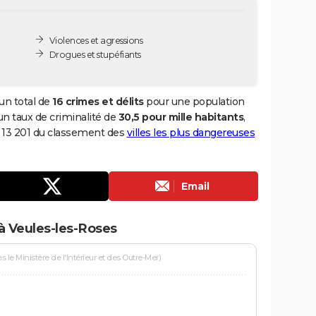
Violences et agressions
Drogues et stupéfiants
un total de
16 crimes et délits
pour une population
i un taux de criminalité de
30,5 pour mille habitants
,
g 13 201 du classement des
villes les plus dangereuses
Email
à Veules-les-Roses
le Ministère de l'Intérieur et des Outre-Mer)