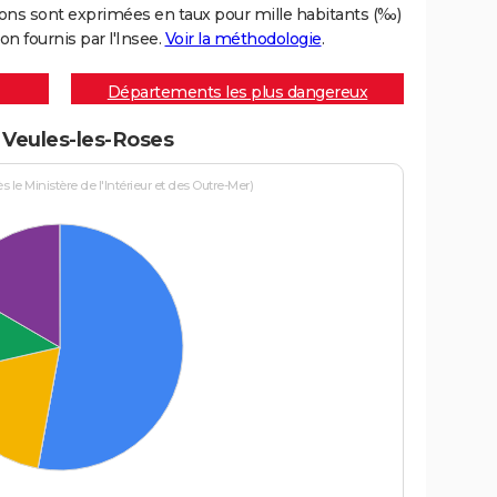
ons sont exprimées en taux pour mille habitants (‰)
on fournis par l'Insee.
Voir la méthodologie
.
Départements les plus dangereux
à Veules-les-Roses
le Ministère de l'Intérieur et des Outre-Mer)