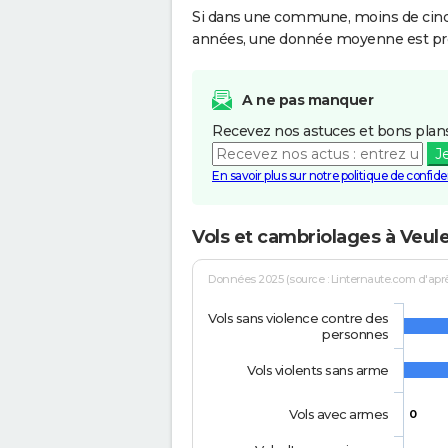
Si dans une commune, moins de cinq f
années, une donnée moyenne est pro
A ne pas manquer
Recevez nos astuces et bons plans
J
En savoir plus sur notre politique de confiden
Vols et cambriolages à Veul
Données 2025 (source : Linternaute.com d'après 
Vols sans violence contre des
personnes
Vols violents sans arme
Vols avec armes
0