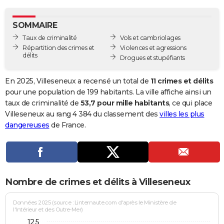
City break
Voyage de noces
Climat
Destinations
Voyage nature
Forum
+
PHOTO
SOMMAIRE
GUIDES D'ACHAT
Taux de criminalité
Vols et cambriolages
Répartition des crimes et
Violences et agressions
BONS PLANS
délits
Drogues et stupéfiants
CARTE DE VOEUX
En 2025, Villeseneux a recensé un total de
11 crimes et délits
Carte Bonne année
Carte Pâques
Carte de Noël
Carte Saint-Valentin
Carte d'anniversaire
pour une population de 199 habitants. La ville affiche ainsi un
DICTIONNAIRE
taux de criminalité de
53,7 pour mille habitants
, ce qui place
Biographies
Expressions
Dictionnaire
Citations
Proverbes
Villeseneux au rang 4 384 du classement des
villes les plus
PROGRAMME TV
dangereuses
de France.
COPAINS D'AVANT
Se connecter
Collèges
Universités
Service militaire
S'inscrire
Lycées
Primaires
Entreprises
Avis de recherche
AVIS DE DÉCÈS
FORUM
Nombre de crimes et délits à Villeseneux
Lifestyle
Sport
Television
Cinema
Bricolage
Culture
Auto
Voyage
Données 2025 (source : Linternaute.com d'après le Ministère de
l'Intérieur et des Outre-Mer)
12,5