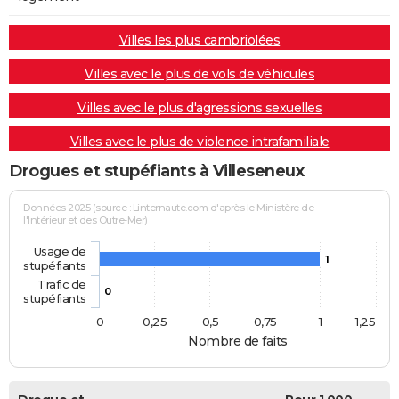
Villes les plus cambriolées
Villes avec le plus de vols de véhicules
Villes avec le plus d'agressions sexuelles
Villes avec le plus de violence intrafamiliale
Drogues et stupéfiants à Villeseneux
Données 2025 (source : Linternaute.com d'après le Ministère de
l'Intérieur et des Outre-Mer)
Usage de
1
stupéfiants
Trafic de
0
stupéfiants
0
0,25
0,5
0,75
1
1,25
Nombre de faits