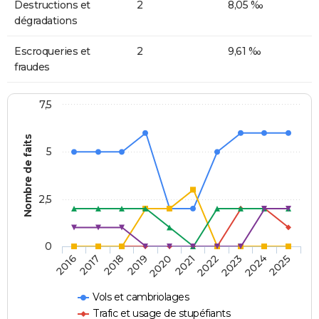
Destructions et
2
8,05 ‰
dégradations
Escroqueries et
2
9,61 ‰
fraudes
7,5
Nombre de faits
5
2,5
0
2018
2023
2020
2025
2017
2022
2019
2024
2016
2021
Vols et cambriolages
Trafic et usage de stupéfiants