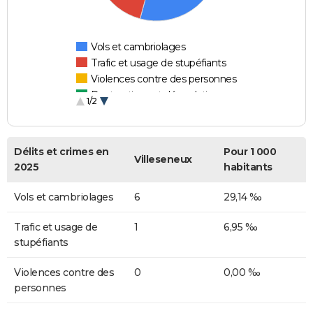
Vols et cambriolages
Trafic et usage de stupéfiants
Violences contre des personnes
Destructions et dégradations
1/2
Escroqueries et fraudes
Délits et crimes en
Pour 1 000
Villeseneux
2025
habitants
Vols et cambriolages
6
29,14 ‰
Trafic et usage de
1
6,95 ‰
stupéfiants
Violences contre des
0
0,00 ‰
personnes