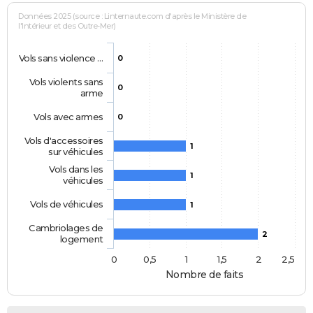
Données 2025 (source : Linternaute.com d'après le Ministère de
l'Intérieur et des Outre-Mer)
Vols sans violence …
0
Vols violents sans
0
arme
Vols avec armes
0
Vols d'accessoires
1
sur véhicules
Vols dans les
1
véhicules
Vols de véhicules
1
Cambriolages de
2
logement
0
0,5
1
1,5
2
2,5
Nombre de faits