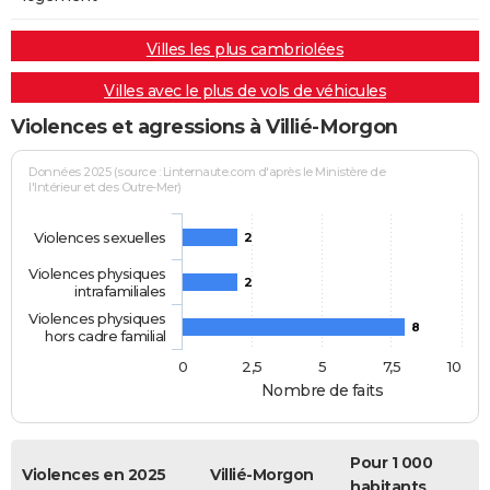
Villes les plus cambriolées
Villes avec le plus de vols de véhicules
Violences et agressions à Villié-Morgon
Données 2025 (source : Linternaute.com d'après le Ministère de
l'Intérieur et des Outre-Mer)
Violences sexuelles
2
Violences physiques
2
intrafamiliales
Violences physiques
8
hors cadre familial
0
2,5
5
7,5
10
Nombre de faits
Pour 1 000
Violences en 2025
Villié-Morgon
habitants