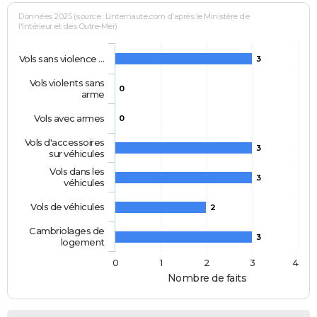
Données 2025 (source : Linternaute.com d'après le Ministère de
l'Intérieur et des Outre-Mer)
Vols sans violence …
3
Vols violents sans
0
arme
Vols avec armes
0
Vols d'accessoires
3
sur véhicules
Vols dans les
3
véhicules
Vols de véhicules
2
Cambriolages de
3
logement
0
1
2
3
4
Nombre de faits