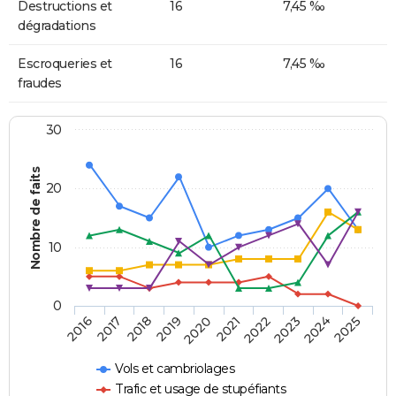
Destructions et
16
7,45 ‰
dégradations
Escroqueries et
16
7,45 ‰
fraudes
30
Nombre de faits
20
10
0
2018
2023
2017
2022
2016
2021
2020
2025
2019
2024
Vols et cambriolages
Trafic et usage de stupéfiants