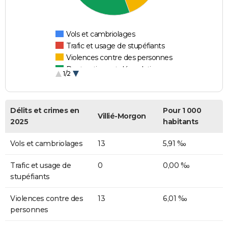
Vols et cambriolages
Trafic et usage de stupéfiants
Violences contre des personnes
Destructions et dégradations
1/2
Escroqueries et fraudes
Délits et crimes en
Pour 1 000
Villié-Morgon
2025
habitants
Vols et cambriolages
13
5,91 ‰
Trafic et usage de
0
0,00 ‰
stupéfiants
Violences contre des
13
6,01 ‰
personnes