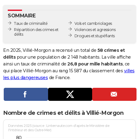
City break
Voyage de noces
Climat
Destinations
Voyage nature
Forum
+
PHOTO
SOMMAIRE
GUIDES D'ACHAT
Taux de criminalité
Vols et cambriolages
Répartition des crimes et
Violences et agressions
BONS PLANS
délits
Drogues et stupéfiants
CARTE DE VOEUX
En 2025, Villié-Morgon a recensé un total de
58 crimes et
Carte Bonne année
Carte Pâques
Carte de Noël
Carte Saint-Valentin
Carte d'anniversaire
délits
pour une population de 2 148 habitants. La ville affiche
DICTIONNAIRE
ainsi un taux de criminalité de
26,8 pour mille habitants
, ce
Biographies
Expressions
Dictionnaire
Citations
Proverbes
qui place Villié-Morgon au rang 15 587 du classement des
villes
PROGRAMME TV
les plus dangereuses
de France.
COPAINS D'AVANT
Se connecter
Collèges
Universités
Service militaire
S'inscrire
Lycées
Primaires
Entreprises
Avis de recherche
AVIS DE DÉCÈS
FORUM
Nombre de crimes et délits à Villié-Morgon
Lifestyle
Sport
Television
Cinema
Bricolage
Culture
Auto
Voyage
Données 2025 (source : Linternaute.com d'après le Ministère de
l'Intérieur et des Outre-Mer)
80