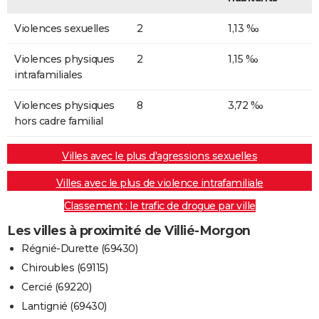
Violences sexuelles
2
1,13 ‰
Violences physiques
2
1,15 ‰
intrafamiliales
Violences physiques
8
3,72 ‰
hors cadre familial
Villes avec le plus d'agressions sexuelles
Villes avec le plus de violence intrafamiliale
Classement : le trafic de drogue par ville
Les villes à proximité de Villié-Morgon
Régnié-Durette (69430)
Chiroubles (69115)
Cercié (69220)
Lantignié (69430)