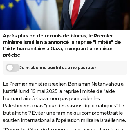
City break
Voyage de noces
Climat
Destinations
Voyage nature
Forum
+
PHOTO
GUIDES D'ACHAT
BONS PLANS
Après plus de deux mois de blocus, le Premier
ministre israélien a annoncé la reprise "limitée" de
CARTE DE VOEUX
l'aide humanitaire à Gaza, invoquant une raison
Carte Bonne année
Carte Pâques
Carte de Noël
Carte Saint-Valentin
Carte d'anniversaire
DICTIONNAIRE
précise.
Biographies
Expressions
Dictionnaire
Citations
Proverbes
PROGRAMME TV
Je m'abonne aux Infos à ne pas rater
COPAINS D'AVANT
Le Premier ministre israélien Benjamin Netanyahou a
Se connecter
Collèges
Universités
Service militaire
S'inscrire
Lycées
Primaires
Entreprises
Avis de recherche
AVIS DE DÉCÈS
justifié lundi 19 mai 2025 la reprise limitée de l'aide
humanitaire à Gaza, non pas pour aider les
FORUM
Palestiniens, mais "pour des raisons diplomatiques". Le
Lifestyle
Sport
Television
Cinema
Bricolage
Culture
Auto
Voyage
but affiché ? Eviter une famine qui compromettrait le
soutien international à l'opération militaire israélienne.
"Depuis le début de la guerre, nous avons affirmé que