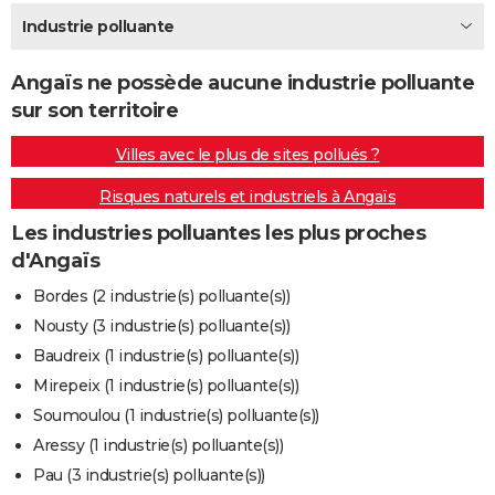
City break
Voyage de noces
Climat
Destinations
Voyage nature
Forum
+
Industrie polluante
PHOTO
GUIDES D'ACHAT
Angaïs ne possède aucune industrie polluante
sur son territoire
BONS PLANS
Villes avec le plus de sites pollués ?
CARTE DE VOEUX
Risques naturels et industriels à Angaïs
Carte Bonne année
Carte Pâques
Carte de Noël
Carte Saint-Valentin
Carte d'anniversaire
DICTIONNAIRE
Les industries polluantes les plus proches
Biographies
Expressions
Dictionnaire
Citations
Proverbes
PROGRAMME TV
d'Angaïs
COPAINS D'AVANT
Bordes (2 industrie(s) polluante(s))
Nousty (3 industrie(s) polluante(s))
Se connecter
Collèges
Universités
Service militaire
S'inscrire
Lycées
Primaires
Entreprises
Avis de recherche
AVIS DE DÉCÈS
Baudreix (1 industrie(s) polluante(s))
FORUM
Mirepeix (1 industrie(s) polluante(s))
Soumoulou (1 industrie(s) polluante(s))
Lifestyle
Sport
Television
Cinema
Bricolage
Culture
Auto
Voyage
Aressy (1 industrie(s) polluante(s))
Pau (3 industrie(s) polluante(s))