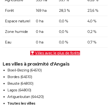
Forêt
169 ha
28,3 %
23,6 %
Espace naturel
0 ha
0,0 %
4,0 %
Zone humide
0 ha
0,0 %
0,2 %
Eau
0 ha
0,0 %
0,7 %
Villes avec le plus de forêts
Les villes à proximité d'Angaïs
Boeil-Bezing (64510)
Bordes (64510)
Beuste (64800)
Lagos (64800)
Artigueloutan (64420)
Toutes les villes