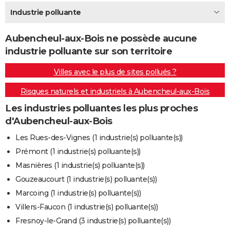
City break
Voyage de noces
Climat
Destinations
Voyage nature
Forum
+
Industrie polluante
PHOTO
GUIDES D'ACHAT
Aubencheul-aux-Bois ne possède aucune
industrie polluante sur son territoire
BONS PLANS
Villes avec le plus de sites pollués ?
CARTE DE VOEUX
Risques naturels et industriels à Aubencheul-aux-Bois
Carte Bonne année
Carte Pâques
Carte de Noël
Carte Saint-Valentin
Carte d'anniversaire
DICTIONNAIRE
Les industries polluantes les plus proches
Biographies
Expressions
Dictionnaire
Citations
Proverbes
PROGRAMME TV
d'Aubencheul-aux-Bois
COPAINS D'AVANT
Les Rues-des-Vignes (1 industrie(s) polluante(s))
Prémont (1 industrie(s) polluante(s))
Se connecter
Collèges
Universités
Service militaire
S'inscrire
Lycées
Primaires
Entreprises
Avis de recherche
AVIS DE DÉCÈS
Masnières (1 industrie(s) polluante(s))
FORUM
Gouzeaucourt (1 industrie(s) polluante(s))
Marcoing (1 industrie(s) polluante(s))
Lifestyle
Sport
Television
Cinema
Bricolage
Culture
Auto
Voyage
Villers-Faucon (1 industrie(s) polluante(s))
Fresnoy-le-Grand (3 industrie(s) polluante(s))