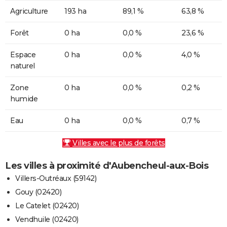
Agriculture
193 ha
89,1 %
63,8 %
Forêt
0 ha
0,0 %
23,6 %
Espace
0 ha
0,0 %
4,0 %
naturel
Zone
0 ha
0,0 %
0,2 %
humide
Eau
0 ha
0,0 %
0,7 %
Villes avec le plus de forêts
Les villes à proximité d'Aubencheul-aux-Bois
Villers-Outréaux (59142)
Gouy (02420)
Le Catelet (02420)
Vendhuile (02420)