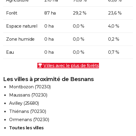
Forêt
87 ha
29,2 %
23,6 %
Espace naturel
0 ha
0,0 %
4,0 %
Zone humide
0 ha
0,0 %
0,2 %
Eau
0 ha
0,0 %
0,7 %
Villes avec le plus de forêts
Les villes à proximité de Besnans
Montbozon (70230)
Maussans (70230)
Avilley (25680)
Thiénans (70230)
Ormenans (70230)
Toutes les villes