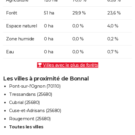
Forêt
51 ha
29,9 %
23,6 %
Espace naturel
0 ha
0,0 %
4,0 %
Zone humide
0 ha
0,0 %
0,2 %
Eau
0 ha
0,0 %
0,7 %
Villes avec le plus de forêts
Les villes à proximité de Bonnal
Pont-sur-l'Ognon (70110)
Tressandans (25680)
Cubrial (25680)
Cuse-et-Adrisans (25680)
Rougemont (25680)
Toutes les villes