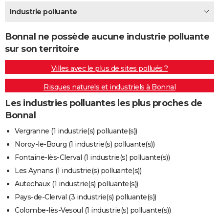
City break
Voyage de noces
Climat
Destinations
Voyage nature
Forum
+
Industrie polluante
PHOTO
GUIDES D'ACHAT
Bonnal ne possède aucune industrie polluante
sur son territoire
BONS PLANS
Villes avec le plus de sites pollués ?
CARTE DE VOEUX
Risques naturels et industriels à Bonnal
Carte Bonne année
Carte Pâques
Carte de Noël
Carte Saint-Valentin
Carte d'anniversaire
DICTIONNAIRE
Les industries polluantes les plus proches de
Biographies
Expressions
Dictionnaire
Citations
Proverbes
PROGRAMME TV
Bonnal
COPAINS D'AVANT
Vergranne (1 industrie(s) polluante(s))
Noroy-le-Bourg (1 industrie(s) polluante(s))
Se connecter
Collèges
Universités
Service militaire
S'inscrire
Lycées
Primaires
Entreprises
Avis de recherche
AVIS DE DÉCÈS
Fontaine-lès-Clerval (1 industrie(s) polluante(s))
FORUM
Les Aynans (1 industrie(s) polluante(s))
Autechaux (1 industrie(s) polluante(s))
Lifestyle
Sport
Television
Cinema
Bricolage
Culture
Auto
Voyage
Pays-de-Clerval (3 industrie(s) polluante(s))
Colombe-lès-Vesoul (1 industrie(s) polluante(s))