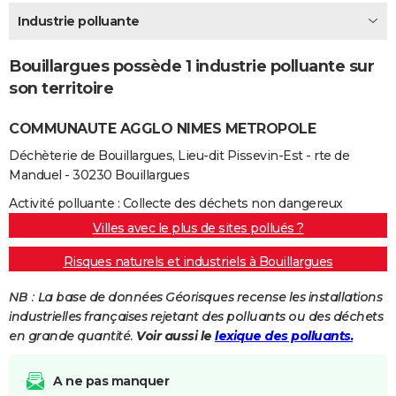
City break
Voyage de noces
Climat
Destinations
Voyage nature
Forum
+
Industrie polluante
PHOTO
GUIDES D'ACHAT
Bouillargues possède 1 industrie polluante sur
son territoire
BONS PLANS
COMMUNAUTE AGGLO NIMES METROPOLE
CARTE DE VOEUX
Déchèterie de Bouillargues, Lieu-dit Pissevin-Est - rte de
Carte Bonne année
Carte Pâques
Carte de Noël
Carte Saint-Valentin
Carte d'anniversaire
DICTIONNAIRE
Manduel - 30230 Bouillargues
Biographies
Expressions
Dictionnaire
Citations
Proverbes
PROGRAMME TV
Activité polluante : Collecte des déchets non dangereux
Villes avec le plus de sites pollués ?
COPAINS D'AVANT
Risques naturels et industriels à Bouillargues
Se connecter
Collèges
Universités
Service militaire
S'inscrire
Lycées
Primaires
Entreprises
Avis de recherche
AVIS DE DÉCÈS
NB : La base de données Géorisques recense les installations
FORUM
industrielles françaises rejetant des polluants ou des déchets
en grande quantité.
Voir aussi le
lexique des polluants.
Lifestyle
Sport
Television
Cinema
Bricolage
Culture
Auto
Voyage
A ne pas manquer