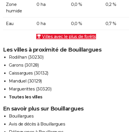
Zone
0 ha
0,0 %
0,2 %
humide
Eau
0 ha
0,0 %
0,7 %
Villes avec le plus de forêts
Les villes à proximité de Bouillargues
Rodilhan (30230)
Garons (30128)
Caissargues (30132)
Manduel (30129)
Marguerittes (30320)
Toutes les villes
En savoir plus sur Bouillargues
Bouillargues
Avis de décès à Bouillargues
Délinquance à Bouillargues