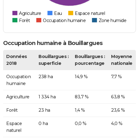
Agriculture
Eau
Espace naturel
Forêt
Occupation humaine
Zone humide
Occupation humaine à Bouillargues
Données
Bouillargues :
Bouillargues :
Moyenne
2018
superficie
pourcentage
nationale
Occupation
238 ha
14,9 %
7,7 %
humaine
Agriculture
1 334 ha
83,7 %
63,8 %
Forêt
23 ha
1,4 %
23,6 %
Espace
0 ha
0,0 %
4,0 %
naturel