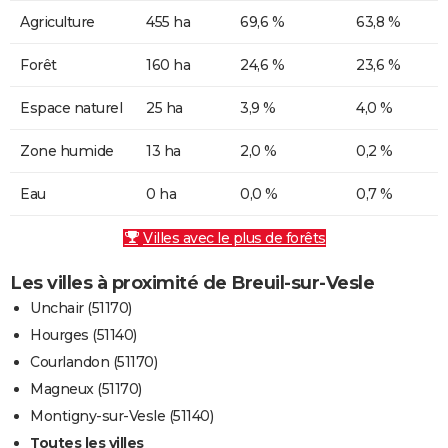
Agriculture
455 ha
69,6 %
63,8 %
Forêt
160 ha
24,6 %
23,6 %
Espace naturel
25 ha
3,9 %
4,0 %
Zone humide
13 ha
2,0 %
0,2 %
Eau
0 ha
0,0 %
0,7 %
Villes avec le plus de forêts
Les villes à proximité de Breuil-sur-Vesle
Unchair (51170)
Hourges (51140)
Courlandon (51170)
Magneux (51170)
Montigny-sur-Vesle (51140)
Toutes les villes