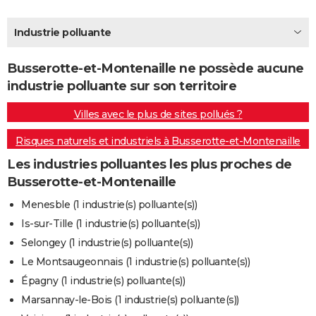
City break
Voyage de noces
Climat
Destinations
Voyage nature
Forum
+
PHOTO
Industrie polluante
GUIDES D'ACHAT
Busserotte-et-Montenaille ne possède aucune
BONS PLANS
industrie polluante sur son territoire
CARTE DE VOEUX
Villes avec le plus de sites pollués ?
Carte Bonne année
Carte Pâques
Carte de Noël
Carte Saint-Valentin
Carte d'anniversaire
DICTIONNAIRE
Risques naturels et industriels à Busserotte-et-Montenaille
Biographies
Expressions
Dictionnaire
Citations
Proverbes
PROGRAMME TV
Les industries polluantes les plus proches de
Busserotte-et-Montenaille
COPAINS D'AVANT
Menesble (1 industrie(s) polluante(s))
Se connecter
Collèges
Universités
Service militaire
S'inscrire
Lycées
Primaires
Entreprises
Avis de recherche
AVIS DE DÉCÈS
Is-sur-Tille (1 industrie(s) polluante(s))
Selongey (1 industrie(s) polluante(s))
FORUM
Le Montsaugeonnais (1 industrie(s) polluante(s))
Lifestyle
Sport
Television
Cinema
Bricolage
Culture
Auto
Voyage
Épagny (1 industrie(s) polluante(s))
Marsannay-le-Bois (1 industrie(s) polluante(s))