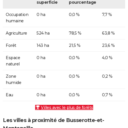
superficie
pourcentage
Occupation
0 ha
0,0 %
7,7 %
humaine
Agriculture
524 ha
78,5 %
63,8 %
Forêt
143 ha
21,5 %
23,6 %
Espace
0 ha
0,0 %
4,0 %
naturel
Zone
0 ha
0,0 %
0,2 %
humide
Eau
0 ha
0,0 %
0,7 %
Villes avec le plus de forêts
Les villes à proximité de Busserotte-et-