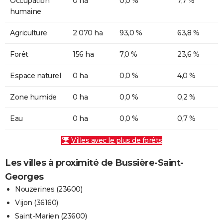
Occupation
0 ha
0,0 %
7,7 %
humaine
Agriculture
2 070 ha
93,0 %
63,8 %
Forêt
156 ha
7,0 %
23,6 %
Espace naturel
0 ha
0,0 %
4,0 %
Zone humide
0 ha
0,0 %
0,2 %
Eau
0 ha
0,0 %
0,7 %
Villes avec le plus de forêts
Les villes à proximité de Bussière-Saint-
Georges
Nouzerines (23600)
Vijon (36160)
Saint-Marien (23600)