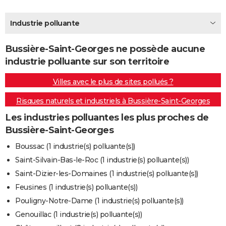
City break
Voyage de noces
Climat
Destinations
Voyage nature
Forum
+
PHOTO
Industrie polluante
GUIDES D'ACHAT
Bussière-Saint-Georges ne possède aucune
BONS PLANS
industrie polluante sur son territoire
CARTE DE VOEUX
Villes avec le plus de sites pollués ?
Carte Bonne année
Carte Pâques
Carte de Noël
Carte Saint-Valentin
Carte d'anniversaire
DICTIONNAIRE
Risques naturels et industriels à Bussière-Saint-Georges
Biographies
Expressions
Dictionnaire
Citations
Proverbes
PROGRAMME TV
Les industries polluantes les plus proches de
Bussière-Saint-Georges
COPAINS D'AVANT
Boussac (1 industrie(s) polluante(s))
Se connecter
Collèges
Universités
Service militaire
S'inscrire
Lycées
Primaires
Entreprises
Avis de recherche
AVIS DE DÉCÈS
Saint-Silvain-Bas-le-Roc (1 industrie(s) polluante(s))
Saint-Dizier-les-Domaines (1 industrie(s) polluante(s))
FORUM
Feusines (1 industrie(s) polluante(s))
Lifestyle
Sport
Television
Cinema
Bricolage
Culture
Auto
Voyage
Pouligny-Notre-Dame (1 industrie(s) polluante(s))
Genouillac (1 industrie(s) polluante(s))