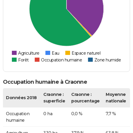
Agriculture
Eau
Espace naturel
Forêt
Occupation humaine
Zone humide
Occupation humaine à Craonne
Craonne :
Craonne :
Moyenne
Données 2018
superficie
pourcentage
nationale
Occupation
0 ha
0,0 %
7,7 %
humaine
Agriculture
330 ha
37,9 %
63,8 %