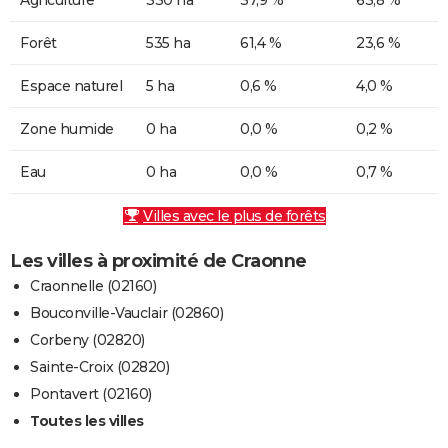
Forêt
535 ha
61,4 %
23,6 %
Espace naturel
5 ha
0,6 %
4,0 %
Zone humide
0 ha
0,0 %
0,2 %
Eau
0 ha
0,0 %
0,7 %
Villes avec le plus de forêts
Les villes à proximité de Craonne
Craonnelle (02160)
Bouconville-Vauclair (02860)
Corbeny (02820)
Sainte-Croix (02820)
Pontavert (02160)
Toutes les villes