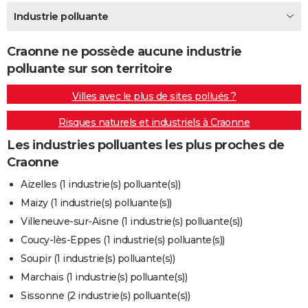
City break
Voyage de noces
Climat
Destinations
Voyage nature
Forum
+
Industrie polluante
PHOTO
GUIDES D'ACHAT
Craonne ne possède aucune industrie
polluante sur son territoire
BONS PLANS
Villes avec le plus de sites pollués ?
CARTE DE VOEUX
Risques naturels et industriels à Craonne
Carte Bonne année
Carte Pâques
Carte de Noël
Carte Saint-Valentin
Carte d'anniversaire
DICTIONNAIRE
Les industries polluantes les plus proches de
Biographies
Expressions
Dictionnaire
Citations
Proverbes
PROGRAMME TV
Craonne
COPAINS D'AVANT
Aizelles (1 industrie(s) polluante(s))
Maizy (1 industrie(s) polluante(s))
Se connecter
Collèges
Universités
Service militaire
S'inscrire
Lycées
Primaires
Entreprises
Avis de recherche
AVIS DE DÉCÈS
Villeneuve-sur-Aisne (1 industrie(s) polluante(s))
FORUM
Coucy-lès-Eppes (1 industrie(s) polluante(s))
Soupir (1 industrie(s) polluante(s))
Lifestyle
Sport
Television
Cinema
Bricolage
Culture
Auto
Voyage
Marchais (1 industrie(s) polluante(s))
Sissonne (2 industrie(s) polluante(s))