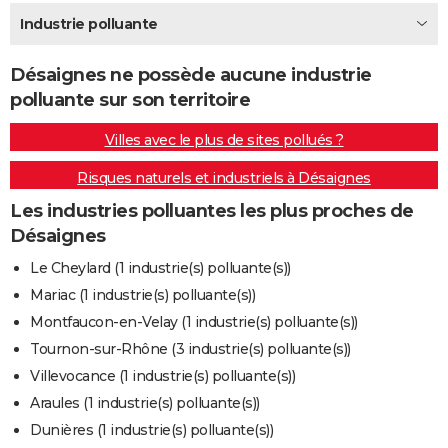
City break
Voyage de noces
Climat
Destinations
Voyage nature
Forum
+
Industrie polluante
PHOTO
GUIDES D'ACHAT
Désaignes ne possède aucune industrie
polluante sur son territoire
BONS PLANS
Villes avec le plus de sites pollués ?
CARTE DE VOEUX
Risques naturels et industriels à Désaignes
Carte Bonne année
Carte Pâques
Carte de Noël
Carte Saint-Valentin
Carte d'anniversaire
DICTIONNAIRE
Les industries polluantes les plus proches de
Biographies
Expressions
Dictionnaire
Citations
Proverbes
PROGRAMME TV
Désaignes
COPAINS D'AVANT
Le Cheylard (1 industrie(s) polluante(s))
Mariac (1 industrie(s) polluante(s))
Se connecter
Collèges
Universités
Service militaire
S'inscrire
Lycées
Primaires
Entreprises
Avis de recherche
AVIS DE DÉCÈS
Montfaucon-en-Velay (1 industrie(s) polluante(s))
FORUM
Tournon-sur-Rhône (3 industrie(s) polluante(s))
Villevocance (1 industrie(s) polluante(s))
Lifestyle
Sport
Television
Cinema
Bricolage
Culture
Auto
Voyage
Araules (1 industrie(s) polluante(s))
Dunières (1 industrie(s) polluante(s))