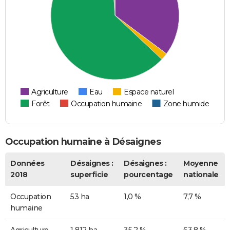
Agriculture
Eau
Espace naturel
Forêt
Occupation humaine
Zone humide
Occupation humaine à Désaignes
Données
Désaignes :
Désaignes :
Moyenne
2018
superficie
pourcentage
nationale
Occupation
53 ha
1,0 %
7,7 %
humaine
Agriculture
1 812 ha
35,2 %
63,8 %