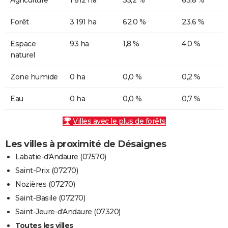
Forêt
3 191 ha
62,0 %
23,6 %
Espace
93 ha
1,8 %
4,0 %
naturel
Zone humide
0 ha
0,0 %
0,2 %
Eau
0 ha
0,0 %
0,7 %
Villes avec le plus de forêts
Les villes à proximité de Désaignes
Labatie-d'Andaure (07570)
Saint-Prix (07270)
Nozières (07270)
Saint-Basile (07270)
Saint-Jeure-d'Andaure (07320)
Toutes les villes