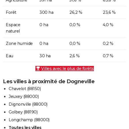
Forêt
300 ha
26,2 %
23,6 %
Espace
0 ha
0,0 %
4,0 %
naturel
Zone humide
0 ha
0,0 %
0,2 %
Eau
30 ha
2,6 %
0,7 %
Villes avec le plus de forêts
Les villes à proximité de Dogneville
Chavelot (88150)
Jeuxey (88000)
Dignonville (88000)
Golbey (88190)
Longchamp (88000)
Toutes les villes