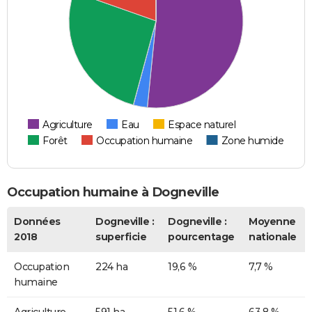
Agriculture
Eau
Espace naturel
Forêt
Occupation humaine
Zone humide
Occupation humaine à Dogneville
Données
Dogneville :
Dogneville :
Moyenne
2018
superficie
pourcentage
nationale
Occupation
224 ha
19,6 %
7,7 %
humaine
Agriculture
591 ha
51,6 %
63,8 %