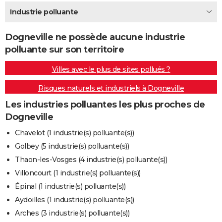
City break
Voyage de noces
Climat
Destinations
Voyage nature
Forum
+
Industrie polluante
PHOTO
GUIDES D'ACHAT
Dogneville ne possède aucune industrie
polluante sur son territoire
BONS PLANS
Villes avec le plus de sites pollués ?
CARTE DE VOEUX
Risques naturels et industriels à Dogneville
Carte Bonne année
Carte Pâques
Carte de Noël
Carte Saint-Valentin
Carte d'anniversaire
DICTIONNAIRE
Les industries polluantes les plus proches de
Biographies
Expressions
Dictionnaire
Citations
Proverbes
PROGRAMME TV
Dogneville
COPAINS D'AVANT
Chavelot (1 industrie(s) polluante(s))
Golbey (5 industrie(s) polluante(s))
Se connecter
Collèges
Universités
Service militaire
S'inscrire
Lycées
Primaires
Entreprises
Avis de recherche
AVIS DE DÉCÈS
Thaon-les-Vosges (4 industrie(s) polluante(s))
FORUM
Villoncourt (1 industrie(s) polluante(s))
Épinal (1 industrie(s) polluante(s))
Lifestyle
Sport
Television
Cinema
Bricolage
Culture
Auto
Voyage
Aydoilles (1 industrie(s) polluante(s))
Arches (3 industrie(s) polluante(s))