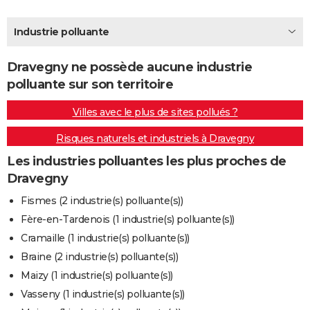
City break
Voyage de noces
Climat
Destinations
Voyage nature
Forum
+
PHOTO
Industrie polluante
GUIDES D'ACHAT
Dravegny ne possède aucune industrie
BONS PLANS
polluante sur son territoire
CARTE DE VOEUX
Villes avec le plus de sites pollués ?
Carte Bonne année
Carte Pâques
Carte de Noël
Carte Saint-Valentin
Carte d'anniversaire
DICTIONNAIRE
Risques naturels et industriels à Dravegny
Biographies
Expressions
Dictionnaire
Citations
Proverbes
PROGRAMME TV
Les industries polluantes les plus proches de
Dravegny
COPAINS D'AVANT
Fismes (2 industrie(s) polluante(s))
Se connecter
Collèges
Universités
Service militaire
S'inscrire
Lycées
Primaires
Entreprises
Avis de recherche
AVIS DE DÉCÈS
Fère-en-Tardenois (1 industrie(s) polluante(s))
Cramaille (1 industrie(s) polluante(s))
FORUM
Braine (2 industrie(s) polluante(s))
Lifestyle
Sport
Television
Cinema
Bricolage
Culture
Auto
Voyage
Maizy (1 industrie(s) polluante(s))
Vasseny (1 industrie(s) polluante(s))