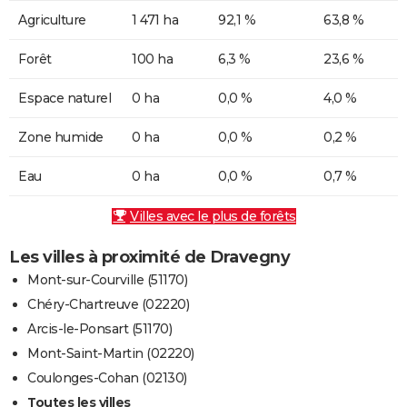
Agriculture
1 471 ha
92,1 %
63,8 %
Forêt
100 ha
6,3 %
23,6 %
Espace naturel
0 ha
0,0 %
4,0 %
Zone humide
0 ha
0,0 %
0,2 %
Eau
0 ha
0,0 %
0,7 %
Villes avec le plus de forêts
Les villes à proximité de Dravegny
Mont-sur-Courville (51170)
Chéry-Chartreuve (02220)
Arcis-le-Ponsart (51170)
Mont-Saint-Martin (02220)
Coulonges-Cohan (02130)
Toutes les villes