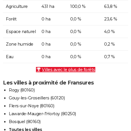
Agriculture
431 ha
100,0 %
63,8 %
Forêt
0 ha
0,0 %
23,6 %
Espace naturel
0 ha
0,0 %
4,0 %
Zone humide
0 ha
0,0 %
0,2 %
Eau
0 ha
0,0 %
0,7 %
Villes avec le plus de forêts
Les villes à proximité de Fransures
Rogy (80160)
Gouy-les-Groseillers (60120)
Flers-sur-Noye (80160)
Lawarde-Mauger-l'Hortoy (80250)
Bosquel (80160)
Toutes les villes