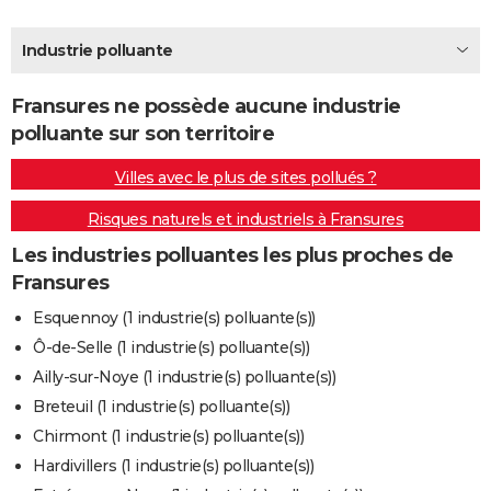
City break
Voyage de noces
Climat
Destinations
Voyage nature
Forum
+
PHOTO
Industrie polluante
GUIDES D'ACHAT
Fransures ne possède aucune industrie
BONS PLANS
polluante sur son territoire
CARTE DE VOEUX
Villes avec le plus de sites pollués ?
Carte Bonne année
Carte Pâques
Carte de Noël
Carte Saint-Valentin
Carte d'anniversaire
DICTIONNAIRE
Risques naturels et industriels à Fransures
Biographies
Expressions
Dictionnaire
Citations
Proverbes
PROGRAMME TV
Les industries polluantes les plus proches de
Fransures
COPAINS D'AVANT
Esquennoy (1 industrie(s) polluante(s))
Se connecter
Collèges
Universités
Service militaire
S'inscrire
Lycées
Primaires
Entreprises
Avis de recherche
AVIS DE DÉCÈS
Ô-de-Selle (1 industrie(s) polluante(s))
Ailly-sur-Noye (1 industrie(s) polluante(s))
FORUM
Breteuil (1 industrie(s) polluante(s))
Lifestyle
Sport
Television
Cinema
Bricolage
Culture
Auto
Voyage
Chirmont (1 industrie(s) polluante(s))
Hardivillers (1 industrie(s) polluante(s))