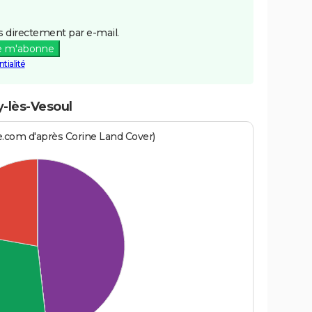
 directement par e-mail.
e m'abonne
tialité
y-lès-Vesoul
e.com d'après Corine Land Cover)