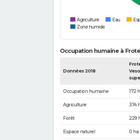
Agriculture
Eau
Esp
Zone humide
Occupation humaine à Frote
Frot
Données 2018
Vesou
supe
Occupation humaine
172 
Agriculture
374 
Forêt
229 
Espace naturel
0 ha