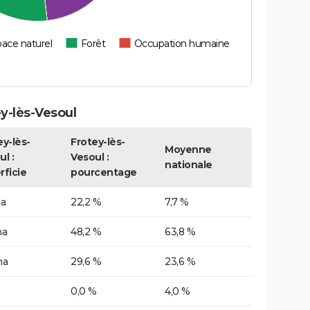
ace naturel
Forêt
Occupation humaine
y-lès-Vesoul
ey-lès-
Frotey-lès-
Moyenne
l :
Vesoul :
nationale
rficie
pourcentage
ha
22,2 %
7,7 %
ha
48,2 %
63,8 %
ha
29,6 %
23,6 %
0,0 %
4,0 %