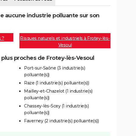
e aucune industrie polluante sur son
s ?
Risques naturels et industriels à Frotey-lès-
Vesoul
s plus proches de Frotey-lès-Vesoul
Port-sur-Saône (3 industrie(s)
polluante(s))
Raze (1 industrie(s) polluante(s))
Mailley-et-Chazelot (1 industrie(s)
polluante(s))
Chassey-lès-Scey (1 industrie(s)
polluante(s))
Faverney (2 industrie(s) polluante(s))