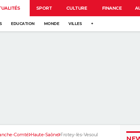
TUALITÉS
SPORT
CULTURE
FINANCE
A
S
EDUCATION
MONDE
VILLES
+
ranche-Comté
Haute-Saône
Frotey-lès-Vesoul
NEW