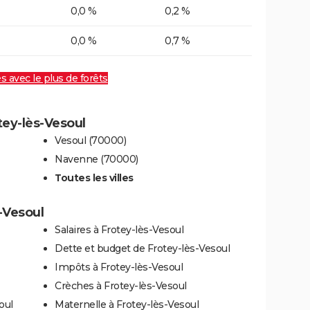
0,0 %
0,2 %
0,0 %
0,7 %
es avec le plus de forêts
tey-lès-Vesoul
Vesoul (70000)
Navenne (70000)
Toutes les villes
s-Vesoul
Salaires à Frotey-lès-Vesoul
Dette et budget de Frotey-lès-Vesoul
Impôts à Frotey-lès-Vesoul
Crèches à Frotey-lès-Vesoul
oul
Maternelle à Frotey-lès-Vesoul