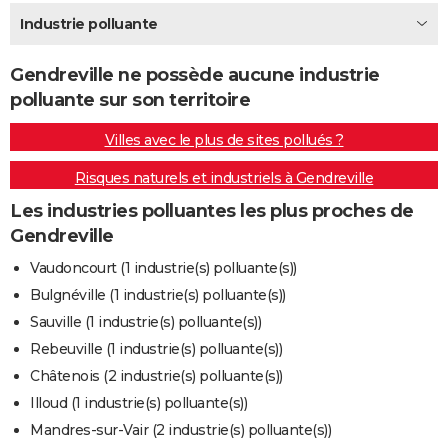
City break
Voyage de noces
Climat
Destinations
Voyage nature
Forum
+
Industrie polluante
PHOTO
GUIDES D'ACHAT
Gendreville ne possède aucune industrie
polluante sur son territoire
BONS PLANS
Villes avec le plus de sites pollués ?
CARTE DE VOEUX
Risques naturels et industriels à Gendreville
Carte Bonne année
Carte Pâques
Carte de Noël
Carte Saint-Valentin
Carte d'anniversaire
DICTIONNAIRE
Les industries polluantes les plus proches de
Biographies
Expressions
Dictionnaire
Citations
Proverbes
PROGRAMME TV
Gendreville
COPAINS D'AVANT
Vaudoncourt (1 industrie(s) polluante(s))
Bulgnéville (1 industrie(s) polluante(s))
Se connecter
Collèges
Universités
Service militaire
S'inscrire
Lycées
Primaires
Entreprises
Avis de recherche
AVIS DE DÉCÈS
Sauville (1 industrie(s) polluante(s))
FORUM
Rebeuville (1 industrie(s) polluante(s))
Châtenois (2 industrie(s) polluante(s))
Lifestyle
Sport
Television
Cinema
Bricolage
Culture
Auto
Voyage
Illoud (1 industrie(s) polluante(s))
Mandres-sur-Vair (2 industrie(s) polluante(s))