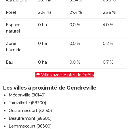
Forêt
224 ha
27,4 %
23,6 %
Espace
0 ha
0,0 %
4,0 %
naturel
Zone
0 ha
0,0 %
0,2 %
humide
Eau
0 ha
0,0 %
0,7 %
Villes avec le plus de forêts
Les villes à proximité de Gendreville
Médonville (88140)
Jainvillotte (88300)
Outremécourt (52150)
Beaufremont (88300)
Lemmecourt (88300)