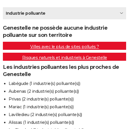
City break
Voyage de noces
Climat
Destinations
Voyage nature
Forum
+
PHOTO
Industrie polluante
GUIDES D'ACHAT
Genestelle ne possède aucune industrie
BONS PLANS
polluante sur son territoire
CARTE DE VOEUX
Villes avec le plus de sites pollués ?
Carte Bonne année
Carte Pâques
Carte de Noël
Carte Saint-Valentin
Carte d'anniversaire
DICTIONNAIRE
Risques naturels et industriels à Genestelle
Biographies
Expressions
Dictionnaire
Citations
Proverbes
PROGRAMME TV
Les industries polluantes les plus proches de
Genestelle
COPAINS D'AVANT
Labégude (1 industrie(s) polluante(s))
Se connecter
Collèges
Universités
Service militaire
S'inscrire
Lycées
Primaires
Entreprises
Avis de recherche
AVIS DE DÉCÈS
Aubenas (2 industrie(s) polluante(s))
Privas (2 industrie(s) polluante(s))
FORUM
Mariac (1 industrie(s) polluante(s))
Lifestyle
Sport
Television
Cinema
Bricolage
Culture
Auto
Voyage
Lavilledieu (2 industrie(s) polluante(s))
Alissas (1 industrie(s) polluante(s))