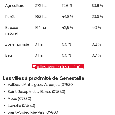
Agriculture
272 ha
12,6 %
63,8 %
Forêt
963 ha
44,8 %
23,6 %
Espace
914 ha
42,5 %
4,0 %
naturel
Zone humide
0 ha
0,0 %
0,2 %
Eau
0 ha
0,0 %
0,7 %
Villes avec le plus de forêts
Les villes à proximité de Genestelle
Vallées-d'Antraigues-Asperjoc (07530)
Saint-Joseph-des-Bancs (07530)
Aizac (07530)
Laviolle (07530)
Saint-Andéol-de-Vals (07600)