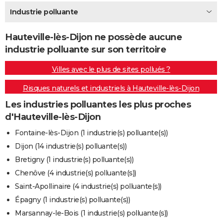
City break
Voyage de noces
Climat
Destinations
Voyage nature
Forum
+
Industrie polluante
PHOTO
GUIDES D'ACHAT
Hauteville-lès-Dijon ne possède aucune
industrie polluante sur son territoire
BONS PLANS
Villes avec le plus de sites pollués ?
CARTE DE VOEUX
Risques naturels et industriels à Hauteville-lès-Dijon
Carte Bonne année
Carte Pâques
Carte de Noël
Carte Saint-Valentin
Carte d'anniversaire
DICTIONNAIRE
Les industries polluantes les plus proches
Biographies
Expressions
Dictionnaire
Citations
Proverbes
PROGRAMME TV
d'Hauteville-lès-Dijon
COPAINS D'AVANT
Fontaine-lès-Dijon (1 industrie(s) polluante(s))
Dijon (14 industrie(s) polluante(s))
Se connecter
Collèges
Universités
Service militaire
S'inscrire
Lycées
Primaires
Entreprises
Avis de recherche
AVIS DE DÉCÈS
Bretigny (1 industrie(s) polluante(s))
FORUM
Chenôve (4 industrie(s) polluante(s))
Saint-Apollinaire (4 industrie(s) polluante(s))
Lifestyle
Sport
Television
Cinema
Bricolage
Culture
Auto
Voyage
Épagny (1 industrie(s) polluante(s))
Marsannay-le-Bois (1 industrie(s) polluante(s))