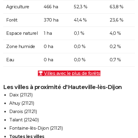
Agriculture
466 ha
52,3 %
63,8 %
Forêt
370 ha
41,4 %
23,6 %
Espace naturel
1 ha
0,1 %
4,0 %
Zone humide
0 ha
0,0 %
0,2 %
Eau
0 ha
0,0 %
0,7 %
Villes avec le plus de forêts
Les villes à proximité d'Hauteville-lès-Dijon
Daix (21121)
Ahuy (21121)
Darois (21121)
Talant (21240)
Fontaine-lès-Dijon (21121)
Toutes les villes