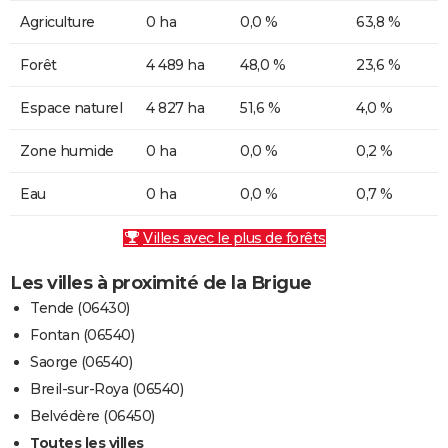
Agriculture
0 ha
0,0 %
63,8 %
Forêt
4 489 ha
48,0 %
23,6 %
Espace naturel
4 827 ha
51,6 %
4,0 %
Zone humide
0 ha
0,0 %
0,2 %
Eau
0 ha
0,0 %
0,7 %
Villes avec le plus de forêts
Les villes à proximité de la Brigue
Tende (06430)
Fontan (06540)
Saorge (06540)
Breil-sur-Roya (06540)
Belvédère (06450)
Toutes les villes