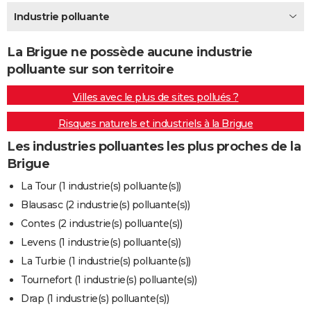
City break
Voyage de noces
Climat
Destinations
Voyage nature
Forum
+
Industrie polluante
PHOTO
GUIDES D'ACHAT
La Brigue ne possède aucune industrie
polluante sur son territoire
BONS PLANS
Villes avec le plus de sites pollués ?
CARTE DE VOEUX
Risques naturels et industriels à la Brigue
Carte Bonne année
Carte Pâques
Carte de Noël
Carte Saint-Valentin
Carte d'anniversaire
DICTIONNAIRE
Les industries polluantes les plus proches de la
Biographies
Expressions
Dictionnaire
Citations
Proverbes
PROGRAMME TV
Brigue
COPAINS D'AVANT
La Tour (1 industrie(s) polluante(s))
Blausasc (2 industrie(s) polluante(s))
Se connecter
Collèges
Universités
Service militaire
S'inscrire
Lycées
Primaires
Entreprises
Avis de recherche
AVIS DE DÉCÈS
Contes (2 industrie(s) polluante(s))
FORUM
Levens (1 industrie(s) polluante(s))
La Turbie (1 industrie(s) polluante(s))
Lifestyle
Sport
Television
Cinema
Bricolage
Culture
Auto
Voyage
Tournefort (1 industrie(s) polluante(s))
Drap (1 industrie(s) polluante(s))