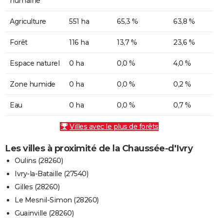
humaine
Agriculture
551 ha
65,3 %
63,8 %
Forêt
116 ha
13,7 %
23,6 %
Espace naturel
0 ha
0,0 %
4,0 %
Zone humide
0 ha
0,0 %
0,2 %
Eau
0 ha
0,0 %
0,7 %
Villes avec le plus de forêts
Les villes à proximité de la Chaussée-d'Ivry
Oulins (28260)
Ivry-la-Bataille (27540)
Gilles (28260)
Le Mesnil-Simon (28260)
Guainville (28260)