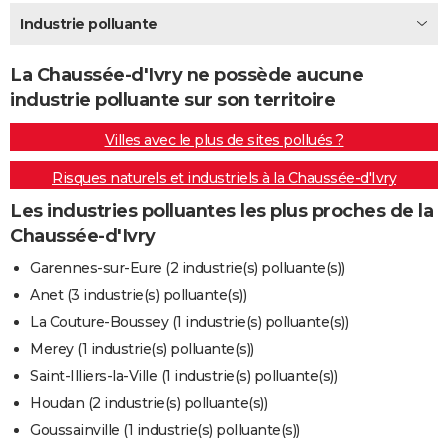
City break
Voyage de noces
Climat
Destinations
Voyage nature
Forum
+
Industrie polluante
PHOTO
GUIDES D'ACHAT
La Chaussée-d'Ivry ne possède aucune
industrie polluante sur son territoire
BONS PLANS
Villes avec le plus de sites pollués ?
CARTE DE VOEUX
Risques naturels et industriels à la Chaussée-d'Ivry
Carte Bonne année
Carte Pâques
Carte de Noël
Carte Saint-Valentin
Carte d'anniversaire
DICTIONNAIRE
Les industries polluantes les plus proches de la
Biographies
Expressions
Dictionnaire
Citations
Proverbes
PROGRAMME TV
Chaussée-d'Ivry
COPAINS D'AVANT
Garennes-sur-Eure (2 industrie(s) polluante(s))
Anet (3 industrie(s) polluante(s))
Se connecter
Collèges
Universités
Service militaire
S'inscrire
Lycées
Primaires
Entreprises
Avis de recherche
AVIS DE DÉCÈS
La Couture-Boussey (1 industrie(s) polluante(s))
FORUM
Merey (1 industrie(s) polluante(s))
Saint-Illiers-la-Ville (1 industrie(s) polluante(s))
Lifestyle
Sport
Television
Cinema
Bricolage
Culture
Auto
Voyage
Houdan (2 industrie(s) polluante(s))
Goussainville (1 industrie(s) polluante(s))