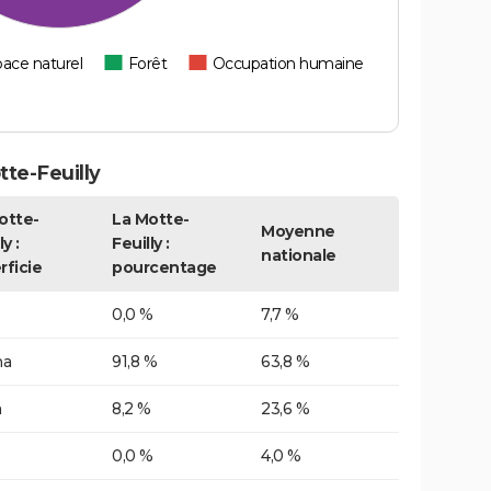
ace naturel
Forêt
Occupation humaine
te-Feuilly
otte-
La Motte-
Moyenne
y :
Feuilly :
nationale
rficie
pourcentage
0,0 %
7,7 %
ha
91,8 %
63,8 %
a
8,2 %
23,6 %
0,0 %
4,0 %