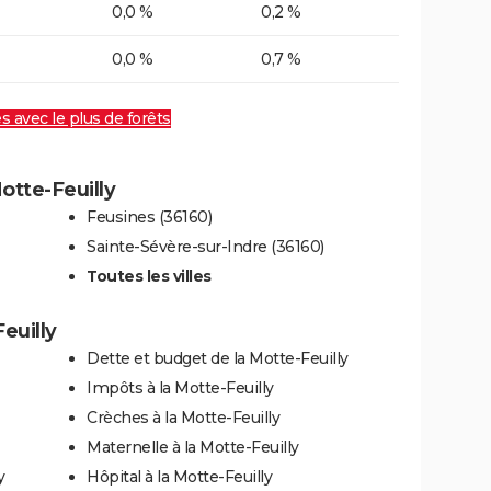
0,0 %
0,2 %
0,0 %
0,7 %
es avec le plus de forêts
Motte-Feuilly
Feusines (36160)
Sainte-Sévère-sur-Indre (36160)
Toutes les villes
euilly
Dette et budget de la Motte-Feuilly
Impôts à la Motte-Feuilly
Crèches à la Motte-Feuilly
Maternelle à la Motte-Feuilly
y
Hôpital à la Motte-Feuilly