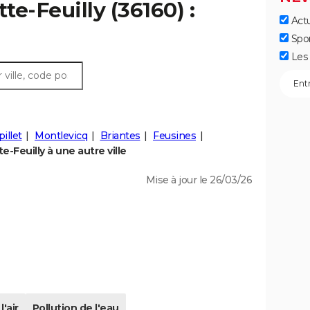
te-Feuilly (36160) :
Actu
Spo
Les 
illet
Montlevicq
Briantes
Feusines
-Feuilly à une autre ville
Mise à jour le 26/03/26
l'air
Pollution de l'eau