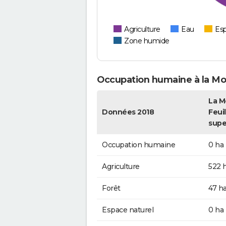
Agriculture
Eau
Esp
Zone humide
Occupation humaine à la Mot
La M
Données 2018
Feuill
supe
Occupation humaine
0 ha
Agriculture
522 
Forêt
47 h
Espace naturel
0 ha