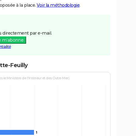
posée à la place.
Voir la méthodologie
.
 directement par e-mail.
e m'abonne
tialité
tte-Feuilly
le Ministère de l'Intérieur et des Outre-Mer)
1