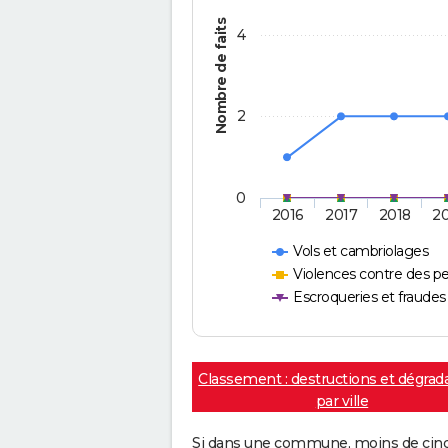
Nombre de faits
4
2
0
2016
2017
2018
2
Vols et cambriolages
Violences contre des p
Escroqueries et fraudes
Classement : destructions et dégrad
par ville
Si dans une commune, moins de cinq f