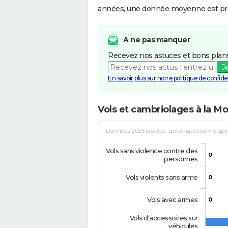
années, une donnée moyenne est pro
A ne pas manquer
Recevez nos astuces et bons plans
J
En savoir plus sur notre politique de confiden
Vols et cambriolages à la Mo
Données 2025 (source : Linternaute.com d'après 
Vols sans violence contre des
0
personnes
Vols violents sans arme
0
Vols avec armes
0
Vols d'accessoires sur
véhicules