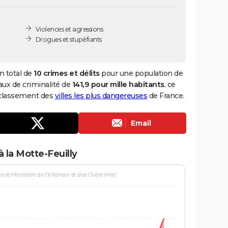
Violences et agressions
Drogues et stupéfiants
n total de
10 crimes et délits
pour une population de
 taux de criminalité de
141,9 pour mille habitants
, ce
u classement des
villes les plus dangereuses
de France.
Email
 la Motte-Feuilly
le Ministère de l'Intérieur et des Outre-Mer)