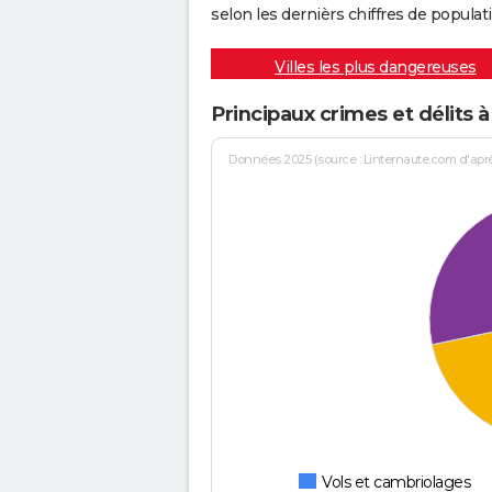
selon les dernièrs chiffres de populati
Villes les plus dangereuses
Principaux crimes et délits à
Données 2025 (source : Linternaute.com d'après 
Vols et cambriolages