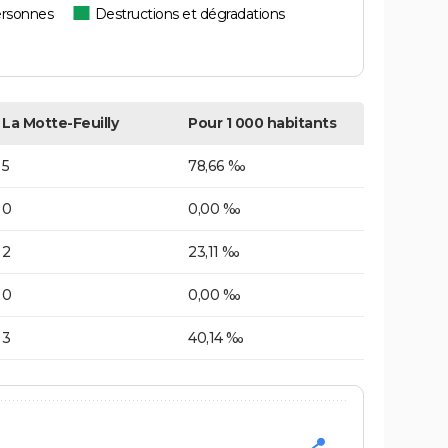
ersonnes
Destructions et dégradations
La Motte-Feuilly
Pour 1 000 habitants
5
78,66 ‰
0
0,00 ‰
2
23,11 ‰
0
0,00 ‰
3
40,14 ‰