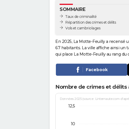
SOMMAIRE
Taux de criminalité
Répartition des crimes et délits
Vols et cambriolages
En 2025, La Motte-Feuilly a recensé u
67 habitants. La ville affiche ainsi un
qui place La Motte-Feuilly au rang d
Facebook
Nombre de crimes et délits à
Données 2025 (source : Linternaute.com d'après 
12,5
10