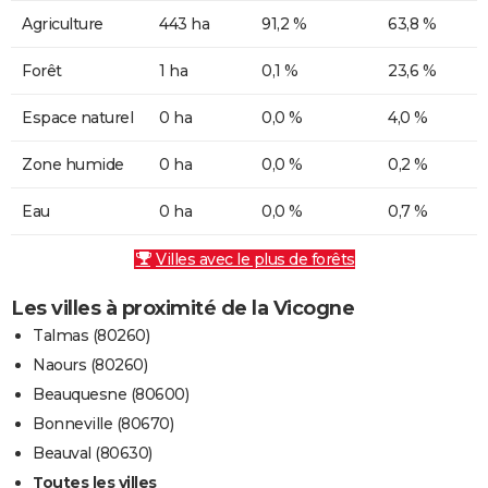
Agriculture
443 ha
91,2 %
63,8 %
Forêt
1 ha
0,1 %
23,6 %
Espace naturel
0 ha
0,0 %
4,0 %
Zone humide
0 ha
0,0 %
0,2 %
Eau
0 ha
0,0 %
0,7 %
Villes avec le plus de forêts
Les villes à proximité de la Vicogne
Talmas (80260)
Naours (80260)
Beauquesne (80600)
Bonneville (80670)
Beauval (80630)
Toutes les villes