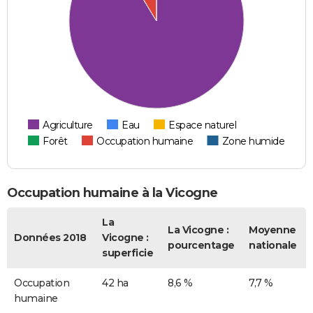
Agriculture
Eau
Espace naturel
Forêt
Occupation humaine
Zone humide
Occupation humaine à la Vicogne
La
La Vicogne :
Moyenne
Données 2018
Vicogne :
pourcentage
nationale
superficie
Occupation
42 ha
8,6 %
7,7 %
humaine