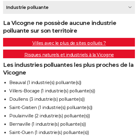
City break
Voyage de noces
Climat
Destinations
Voyage nature
Forum
+
Industrie polluante
PHOTO
GUIDES D'ACHAT
La Vicogne ne possède aucune industrie
polluante sur son territoire
BONS PLANS
Villes avec le plus de sites pollués ?
CARTE DE VOEUX
Risques naturels et industriels à la Vicogne
Carte Bonne année
Carte Pâques
Carte de Noël
Carte Saint-Valentin
Carte d'anniversaire
DICTIONNAIRE
Les industries polluantes les plus proches de la
Biographies
Expressions
Dictionnaire
Citations
Proverbes
PROGRAMME TV
Vicogne
COPAINS D'AVANT
Beauval (1 industrie(s) polluante(s))
Villers-Bocage (1 industrie(s) polluante(s))
Se connecter
Collèges
Universités
Service militaire
S'inscrire
Lycées
Primaires
Entreprises
Avis de recherche
AVIS DE DÉCÈS
Doullens (3 industrie(s) polluante(s))
FORUM
Saint-Gratien (1 industrie(s) polluante(s))
Poulainville (2 industrie(s) polluante(s))
Lifestyle
Sport
Television
Cinema
Bricolage
Culture
Auto
Voyage
Bernaville (1 industrie(s) polluante(s))
Saint-Ouen (1 industrie(s) polluante(s))