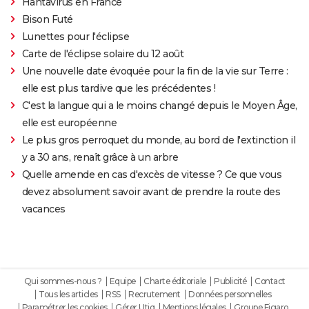
Hantavirus en France
Bison Futé
Lunettes pour l'éclipse
Carte de l'éclipse solaire du 12 août
Une nouvelle date évoquée pour la fin de la vie sur Terre :
elle est plus tardive que les précédentes !
C'est la langue qui a le moins changé depuis le Moyen Âge,
elle est européenne
Le plus gros perroquet du monde, au bord de l'extinction il
y a 30 ans, renaît grâce à un arbre
Quelle amende en cas d'excès de vitesse ? Ce que vous
devez absolument savoir avant de prendre la route des
vacances
Qui sommes-nous ?
Equipe
Charte éditoriale
Publicité
Contact
Tous les articles
RSS
Recrutement
Données personnelles
Paramétrer les cookies
Gérer Utiq
Mentions légales
Groupe Figaro