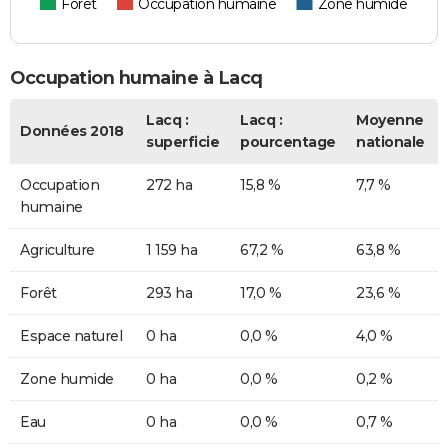
Forêt
Occupation humaine
Zone humide
Occupation humaine à Lacq
Lacq :
Lacq :
Moyenne
Données 2018
superficie
pourcentage
nationale
Occupation
272 ha
15,8 %
7,7 %
humaine
Agriculture
1 159 ha
67,2 %
63,8 %
Forêt
293 ha
17,0 %
23,6 %
Espace naturel
0 ha
0,0 %
4,0 %
Zone humide
0 ha
0,0 %
0,2 %
Eau
0 ha
0,0 %
0,7 %