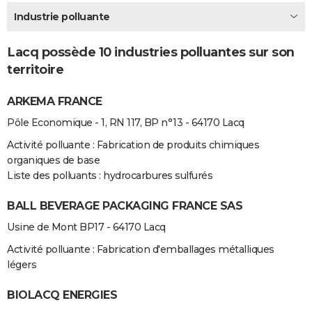
City break
Voyage de noces
Climat
Destinations
Voyage nature
Forum
+
Industrie polluante
PHOTO
GUIDES D'ACHAT
Lacq possède 10 industries polluantes sur son
territoire
BONS PLANS
ARKEMA FRANCE
CARTE DE VOEUX
Pôle Economique - 1, RN 117, BP n°13 - 64170 Lacq
Carte Bonne année
Carte Pâques
Carte de Noël
Carte Saint-Valentin
Carte d'anniversaire
DICTIONNAIRE
Activité polluante : Fabrication de produits chimiques
Biographies
Expressions
Dictionnaire
Citations
Proverbes
PROGRAMME TV
organiques de base
Liste des polluants : hydrocarbures sulfurés
COPAINS D'AVANT
BALL BEVERAGE PACKAGING FRANCE SAS
Se connecter
Collèges
Universités
Service militaire
S'inscrire
Lycées
Primaires
Entreprises
Avis de recherche
AVIS DE DÉCÈS
Usine de Mont BP17 - 64170 Lacq
FORUM
Activité polluante : Fabrication d'emballages métalliques
légers
Lifestyle
Sport
Television
Cinema
Bricolage
Culture
Auto
Voyage
BIOLACQ ENERGIES