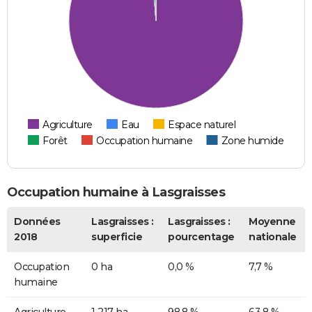
Agriculture
Eau
Espace naturel
Forêt
Occupation humaine
Zone humide
Occupation humaine à Lasgraisses
Données
Lasgraisses :
Lasgraisses :
Moyenne
2018
superficie
pourcentage
nationale
Occupation
0 ha
0,0 %
7,7 %
humaine
Agriculture
1 217 ha
98,8 %
63,8 %