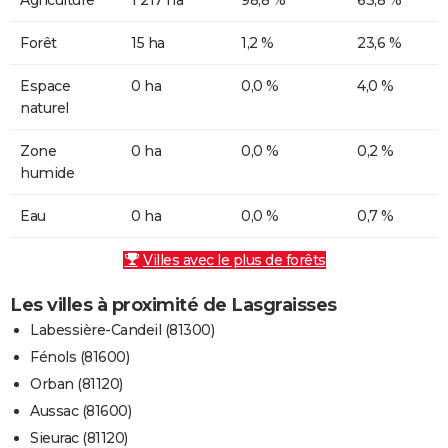
Forêt
15 ha
1,2 %
23,6 %
Espace
0 ha
0,0 %
4,0 %
naturel
Zone
0 ha
0,0 %
0,2 %
humide
Eau
0 ha
0,0 %
0,7 %
Villes avec le plus de forêts
Les villes à proximité de Lasgraisses
Labessière-Candeil (81300)
Fénols (81600)
Orban (81120)
Aussac (81600)
Sieurac (81120)