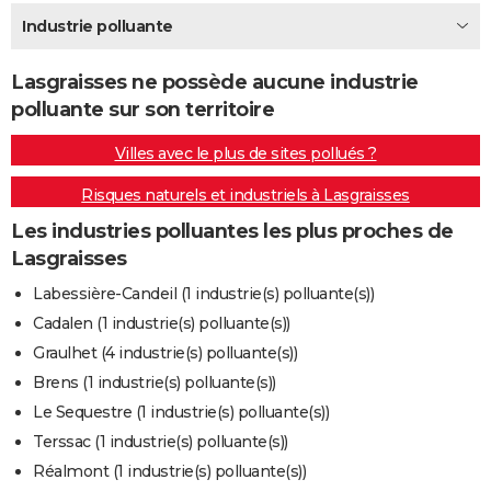
City break
Voyage de noces
Climat
Destinations
Voyage nature
Forum
+
Industrie polluante
PHOTO
GUIDES D'ACHAT
Lasgraisses ne possède aucune industrie
polluante sur son territoire
BONS PLANS
Villes avec le plus de sites pollués ?
CARTE DE VOEUX
Risques naturels et industriels à Lasgraisses
Carte Bonne année
Carte Pâques
Carte de Noël
Carte Saint-Valentin
Carte d'anniversaire
DICTIONNAIRE
Les industries polluantes les plus proches de
Biographies
Expressions
Dictionnaire
Citations
Proverbes
PROGRAMME TV
Lasgraisses
COPAINS D'AVANT
Labessière-Candeil (1 industrie(s) polluante(s))
Cadalen (1 industrie(s) polluante(s))
Se connecter
Collèges
Universités
Service militaire
S'inscrire
Lycées
Primaires
Entreprises
Avis de recherche
AVIS DE DÉCÈS
Graulhet (4 industrie(s) polluante(s))
FORUM
Brens (1 industrie(s) polluante(s))
Le Sequestre (1 industrie(s) polluante(s))
Lifestyle
Sport
Television
Cinema
Bricolage
Culture
Auto
Voyage
Terssac (1 industrie(s) polluante(s))
Réalmont (1 industrie(s) polluante(s))