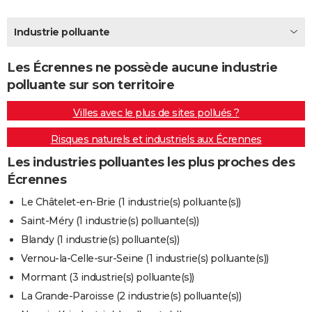
City break
Voyage de noces
Climat
Destinations
Voyage nature
Forum
+
PHOTO
Industrie polluante
GUIDES D'ACHAT
Les Écrennes ne possède aucune industrie
BONS PLANS
polluante sur son territoire
CARTE DE VOEUX
Villes avec le plus de sites pollués ?
Carte Bonne année
Carte Pâques
Carte de Noël
Carte Saint-Valentin
Carte d'anniversaire
DICTIONNAIRE
Risques naturels et industriels aux Écrennes
Biographies
Expressions
Dictionnaire
Citations
Proverbes
PROGRAMME TV
Les industries polluantes les plus proches des
Écrennes
COPAINS D'AVANT
Le Châtelet-en-Brie (1 industrie(s) polluante(s))
Se connecter
Collèges
Universités
Service militaire
S'inscrire
Lycées
Primaires
Entreprises
Avis de recherche
AVIS DE DÉCÈS
Saint-Méry (1 industrie(s) polluante(s))
Blandy (1 industrie(s) polluante(s))
FORUM
Vernou-la-Celle-sur-Seine (1 industrie(s) polluante(s))
Lifestyle
Sport
Television
Cinema
Bricolage
Culture
Auto
Voyage
Mormant (3 industrie(s) polluante(s))
La Grande-Paroisse (2 industrie(s) polluante(s))