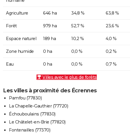
humaine
Agriculture
646 ha
34,8 %
63,8 %
Forêt
979 ha
52,7 %
23,6 %
Espace naturel
189 ha
10,2 %
4,0 %
Zone humide
0 ha
0,0 %
0,2 %
Eau
0 ha
0,0 %
0,7 %
Villes avec le plus de forêts
Les villes à proximité des Écrennes
Pamfou (77830)
La Chapelle-Gauthier (77720)
Échouboulains (77830)
Le Châtelet-en-Brie (77820)
Fontenailles (77370)