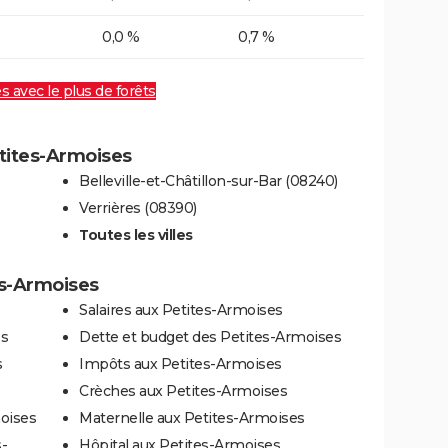
0,0 %
0,7 %
es avec le plus de forêts
etites-Armoises
Belleville-et-Châtillon-sur-Bar (08240)
Verrières (08390)
Toutes les villes
es-Armoises
Salaires aux Petites-Armoises
es
Dette et budget des Petites-Armoises
s
Impôts aux Petites-Armoises
Crèches aux Petites-Armoises
oises
Maternelle aux Petites-Armoises
-
Hôpital aux Petites-Armoises