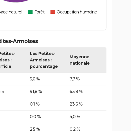
ace naturel
Forêt
Occupation humaine
tites-Armoises
Petites-
Les Petites-
Moyenne
ises :
Armoises :
nationale
rficie
pourcentage
a
5,6 %
7,7 %
ha
91,8 %
63,8 %
0,1 %
23,6 %
0,0 %
4,0 %
2,5 %
0,2 %