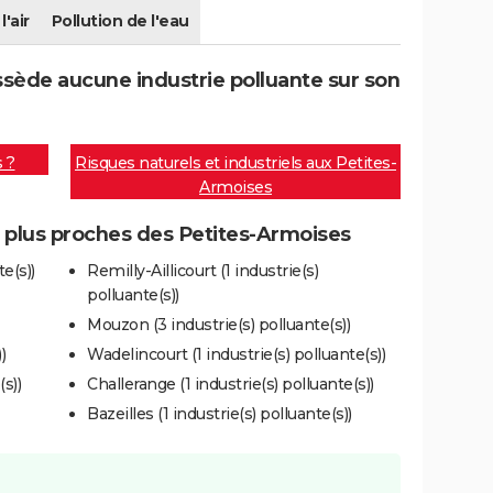
l'air
Pollution de l'eau
sède aucune industrie polluante sur son
s ?
Risques naturels et industriels aux Petites-
Armoises
s plus proches des Petites-Armoises
e(s))
Remilly-Aillicourt (1 industrie(s)
polluante(s))
Mouzon (3 industrie(s) polluante(s))
)
Wadelincourt (1 industrie(s) polluante(s))
s))
Challerange (1 industrie(s) polluante(s))
Bazeilles (1 industrie(s) polluante(s))