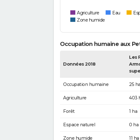
Agriculture
Eau
Esp
Zone humide
Occupation humaine aux Pe
Les 
Données 2018
Armo
supe
Occupation humaine
25 h
Agriculture
403 
Forêt
1 ha
Espace naturel
0 ha
Zone humide
11 ha