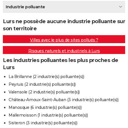
City break
Voyage de noces
Climat
Destinations
Voyage nature
Forum
+
Industrie polluante
PHOTO
GUIDES D'ACHAT
Lurs ne possède aucune industrie polluante sur
son territoire
BONS PLANS
Villes avec le plus de sites pollués ?
CARTE DE VOEUX
Risques naturels et industriels à Lurs
Carte Bonne année
Carte Pâques
Carte de Noël
Carte Saint-Valentin
Carte d'anniversaire
DICTIONNAIRE
Les industries polluantes les plus proches de
Biographies
Expressions
Dictionnaire
Citations
Proverbes
PROGRAMME TV
Lurs
COPAINS D'AVANT
La Brillanne (2 industrie(s) polluante(s))
Peyruis (2 industrie(s) polluante(s))
Se connecter
Collèges
Universités
Service militaire
S'inscrire
Lycées
Primaires
Entreprises
Avis de recherche
AVIS DE DÉCÈS
Valensole (2 industrie(s) polluante(s))
FORUM
Château-Arnoux-Saint-Auban (3 industrie(s) polluante(s))
Manosque (6 industrie(s) polluante(s))
Lifestyle
Sport
Television
Cinema
Bricolage
Culture
Auto
Voyage
Mallemoisson (1 industrie(s) polluante(s))
Sisteron (3 industrie(s) polluante(s))