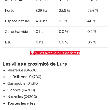
Forêt
529 ha
23,6 %
23,6 %
Espace naturel
428 ha
19,1 %
4,0 %
Zone humide
0 ha
0,0 %
0,2 %
Eau
0 ha
0,0 %
0,7 %
Villes avec le plus de forêts
Les villes à proximité de Lurs
Pierrerue (04300)
La Brillanne (04700)
Ganagobie (04310)
Sigonce (04300)
Niozelles (04300)
Toutes les villes