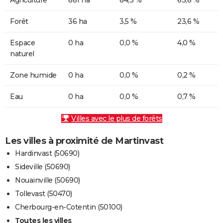
Forêt
36 ha
3,5 %
23,6 %
Espace
0 ha
0,0 %
4,0 %
naturel
Zone humide
0 ha
0,0 %
0,2 %
Eau
0 ha
0,0 %
0,7 %
Villes avec le plus de forêts
Les villes à proximité de Martinvast
Hardinvast (50690)
Sideville (50690)
Nouainville (50690)
Tollevast (50470)
Cherbourg-en-Cotentin (50100)
Toutes les villes