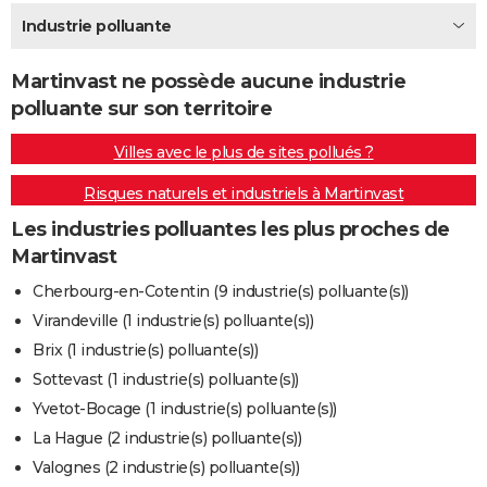
City break
Voyage de noces
Climat
Destinations
Voyage nature
Forum
+
Industrie polluante
PHOTO
GUIDES D'ACHAT
Martinvast ne possède aucune industrie
polluante sur son territoire
BONS PLANS
Villes avec le plus de sites pollués ?
CARTE DE VOEUX
Risques naturels et industriels à Martinvast
Carte Bonne année
Carte Pâques
Carte de Noël
Carte Saint-Valentin
Carte d'anniversaire
DICTIONNAIRE
Les industries polluantes les plus proches de
Biographies
Expressions
Dictionnaire
Citations
Proverbes
PROGRAMME TV
Martinvast
COPAINS D'AVANT
Cherbourg-en-Cotentin (9 industrie(s) polluante(s))
Virandeville (1 industrie(s) polluante(s))
Se connecter
Collèges
Universités
Service militaire
S'inscrire
Lycées
Primaires
Entreprises
Avis de recherche
AVIS DE DÉCÈS
Brix (1 industrie(s) polluante(s))
FORUM
Sottevast (1 industrie(s) polluante(s))
Yvetot-Bocage (1 industrie(s) polluante(s))
Lifestyle
Sport
Television
Cinema
Bricolage
Culture
Auto
Voyage
La Hague (2 industrie(s) polluante(s))
Valognes (2 industrie(s) polluante(s))