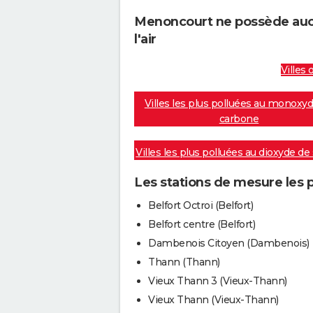
Menoncourt ne possède aucu
l'air
Villes 
Villes les plus polluées au monoxy
carbone
Villes les plus polluées au dioxyde de
Les stations de mesure les
Belfort Octroi (Belfort)
Belfort centre (Belfort)
Dambenois Citoyen (Dambenois)
Thann (Thann)
Vieux Thann 3 (Vieux-Thann)
Vieux Thann (Vieux-Thann)