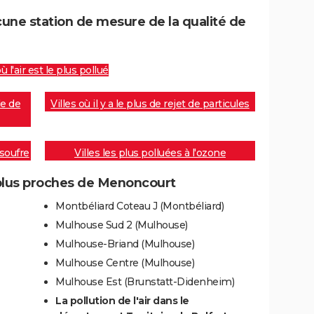
ne station de mesure de la qualité de
où l'air est le plus pollué
de de
Villes où il y a le plus de rejet de particules
 soufre
Villes les plus polluées à l'ozone
 plus proches de Menoncourt
Montbéliard Coteau J (Montbéliard)
Mulhouse Sud 2 (Mulhouse)
Mulhouse-Briand (Mulhouse)
Mulhouse Centre (Mulhouse)
Mulhouse Est (Brunstatt-Didenheim)
La pollution de l'air dans le