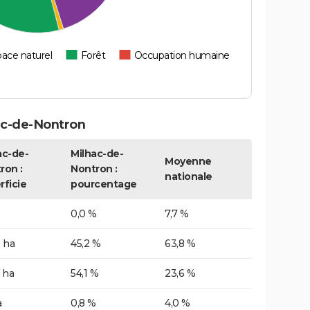
ace naturel
Forêt
Occupation humaine
ac-de-Nontron
ac-de-
Milhac-de-
Moyenne
ron :
Nontron :
nationale
rficie
pourcentage
0,0 %
7,7 %
 ha
45,2 %
63,8 %
 ha
54,1 %
23,6 %
a
0,8 %
4,0 %