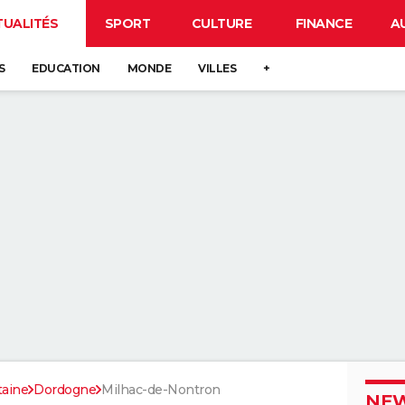
TUALITÉS
SPORT
CULTURE
FINANCE
A
S
EDUCATION
MONDE
VILLES
+
taine
Dordogne
Milhac-de-Nontron
NEW