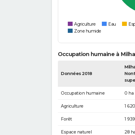
Agriculture
Eau
Esp
Zone humide
Occupation humaine à Milh
Milh
Données 2018
Nont
supe
Occupation humaine
0 ha
Agriculture
1 620
Forêt
1 939
Espace naturel
28 h