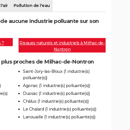
l'air
Pollution de l'eau
e aucune industrie polluante sur son
s ?
Risques naturels et industriels à Milhac-de-
Nontron
es plus proches de Milhac-de-Nontron
Saint-Jory-las-Bloux (1 industrie(s)
polluante(s))
)
Agonac (1 industrie(s) polluante(s))
e(s)
Dussac (1 industrie(s) polluante(s))
Châlus (1 industrie(s) polluante(s))
Le Chalard (1 industrie(s) polluante(s))
Lanouaille (1 industrie(s) polluante(s))