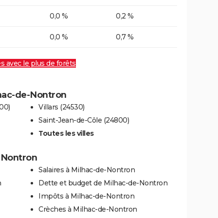
0,0 %
0,2 %
0,0 %
0,7 %
es avec le plus de forêts
lhac-de-Nontron
00)
Villars (24530)
Saint-Jean-de-Côle (24800)
Toutes les villes
e-Nontron
Salaires à Milhac-de-Nontron
n
Dette et budget de Milhac-de-Nontron
Impôts à Milhac-de-Nontron
Crèches à Milhac-de-Nontron