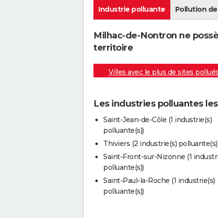
Industrie polluante
Pollution de 
Milhac-de-Nontron ne possèd
territoire
Villes avec le plus de sites pollué
Les industries polluantes l
Saint-Jean-de-Côle (1 industrie(s)
polluante(s))
Thiviers (2 industrie(s) polluante(s)
Saint-Front-sur-Nizonne (1 industri
polluante(s))
Saint-Paul-la-Roche (1 industrie(s)
polluante(s))