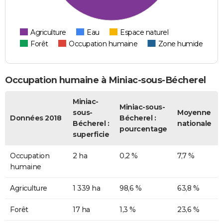
Agriculture
Eau
Espace naturel
Forêt
Occupation humaine
Zone humide
Occupation humaine à Miniac-sous-Bécherel
Miniac-
Miniac-sous-
sous-
Moyenne
Données 2018
Bécherel :
Bécherel :
nationale
pourcentage
superficie
Occupation
2 ha
0,2 %
7,7 %
humaine
Agriculture
1 339 ha
98,6 %
63,8 %
Forêt
17 ha
1,3 %
23,6 %