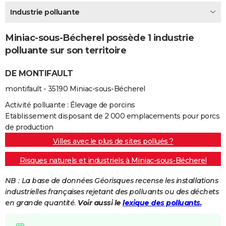
City break
Voyage de noces
Climat
Destinations
Voyage nature
Forum
+
Industrie polluante
PHOTO
GUIDES D'ACHAT
Miniac-sous-Bécherel possède 1 industrie
polluante sur son territoire
BONS PLANS
DE MONTIFAULT
CARTE DE VOEUX
montifault - 35190 Miniac-sous-Bécherel
Carte Bonne année
Carte Pâques
Carte de Noël
Carte Saint-Valentin
Carte d'anniversaire
DICTIONNAIRE
Activité polluante : Élevage de porcins
Biographies
Expressions
Dictionnaire
Citations
Proverbes
PROGRAMME TV
Etablissement disposant de 2 000 emplacements pour porcs
de production
COPAINS D'AVANT
Villes avec le plus de sites pollués ?
Se connecter
Collèges
Universités
Service militaire
S'inscrire
Lycées
Primaires
Entreprises
Avis de recherche
AVIS DE DÉCÈS
Risques naturels et industriels à Miniac-sous-Bécherel
FORUM
NB : La base de données Géorisques recense les installations
industrielles françaises rejetant des polluants ou des déchets
Lifestyle
Sport
Television
Cinema
Bricolage
Culture
Auto
Voyage
en grande quantité.
Voir aussi le
lexique des polluants.