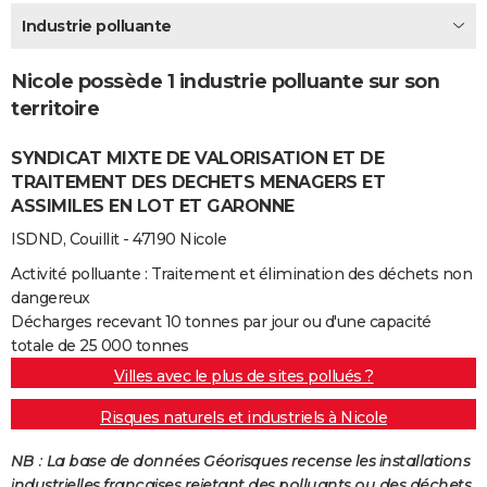
City break
Voyage de noces
Climat
Destinations
Voyage nature
Forum
+
Industrie polluante
PHOTO
GUIDES D'ACHAT
Nicole possède 1 industrie polluante sur son
territoire
BONS PLANS
SYNDICAT MIXTE DE VALORISATION ET DE
CARTE DE VOEUX
TRAITEMENT DES DECHETS MENAGERS ET
Carte Bonne année
Carte Pâques
Carte de Noël
Carte Saint-Valentin
Carte d'anniversaire
DICTIONNAIRE
ASSIMILES EN LOT ET GARONNE
ISDND, Couillit - 47190 Nicole
Biographies
Expressions
Dictionnaire
Citations
Proverbes
PROGRAMME TV
Activité polluante : Traitement et élimination des déchets non
COPAINS D'AVANT
dangereux
Décharges recevant 10 tonnes par jour ou d'une capacité
Se connecter
Collèges
Universités
Service militaire
S'inscrire
Lycées
Primaires
Entreprises
Avis de recherche
AVIS DE DÉCÈS
totale de 25 000 tonnes
Villes avec le plus de sites pollués ?
FORUM
Risques naturels et industriels à Nicole
Lifestyle
Sport
Television
Cinema
Bricolage
Culture
Auto
Voyage
NB : La base de données Géorisques recense les installations
industrielles françaises rejetant des polluants ou des déchets