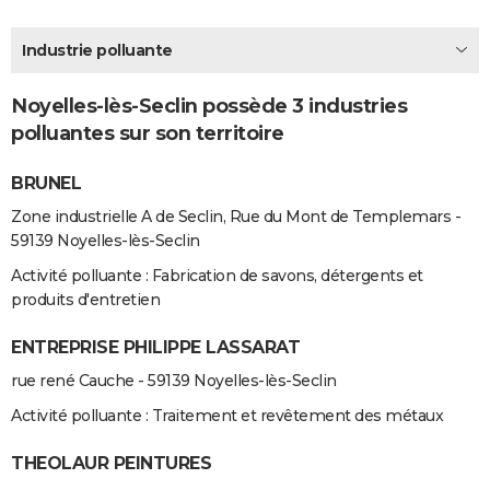
City break
Voyage de noces
Climat
Destinations
Voyage nature
Forum
+
PHOTO
Industrie polluante
GUIDES D'ACHAT
Noyelles-lès-Seclin possède 3 industries
BONS PLANS
polluantes sur son territoire
CARTE DE VOEUX
BRUNEL
Carte Bonne année
Carte Pâques
Carte de Noël
Carte Saint-Valentin
Carte d'anniversaire
DICTIONNAIRE
Zone industrielle A de Seclin, Rue du Mont de Templemars -
59139 Noyelles-lès-Seclin
Biographies
Expressions
Dictionnaire
Citations
Proverbes
PROGRAMME TV
Activité polluante : Fabrication de savons, détergents et
COPAINS D'AVANT
produits d'entretien
Se connecter
Collèges
Universités
Service militaire
S'inscrire
Lycées
Primaires
Entreprises
Avis de recherche
AVIS DE DÉCÈS
ENTREPRISE PHILIPPE LASSARAT
rue rené Cauche - 59139 Noyelles-lès-Seclin
FORUM
Activité polluante : Traitement et revêtement des métaux
Lifestyle
Sport
Television
Cinema
Bricolage
Culture
Auto
Voyage
THEOLAUR PEINTURES