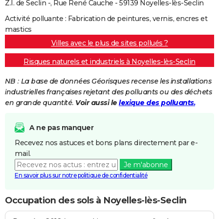
Z.I. de Seclin -, Rue René Cauche - 59139 Noyelles-lès-Seclin
Activité polluante : Fabrication de peintures, vernis, encres et
mastics
Villes avec le plus de sites pollués ?
Risques naturels et industriels à Noyelles-lès-Seclin
NB : La base de données Géorisques recense les installations
industrielles françaises rejetant des polluants ou des déchets
en grande quantité.
Voir aussi le
lexique des polluants.
A ne pas manquer
Recevez nos astuces et bons plans directement par e-
mail.
Je m'abonne
En savoir plus sur notre politique de confidentialité
Occupation des sols à Noyelles-lès-Seclin