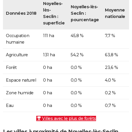
Noyelles-
Noyelles-lès-
lès-
Moyenne
Données 2018
Seclin :
Seclin :
nationale
pourcentage
superficie
Occupation
111 ha
45,8 %
7,7 %
humaine
Agriculture
131 ha
54,2 %
63,8 %
Forêt
0 ha
0,0 %
23,6 %
Espace naturel
0 ha
0,0 %
4,0 %
Zone humide
0 ha
0,0 %
0,2 %
Eau
0 ha
0,0 %
0,7 %
Villes avec le plus de forêts
Les villes à proximité de Noyelles-lès-Seclin